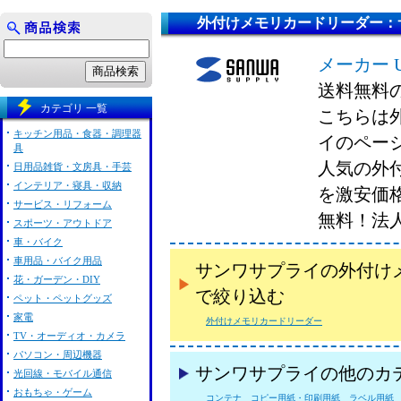
外付けメモリカードリーダー：
メーカー 
送料無料
カテゴリ 一覧
こちらは
キッチン用品・食器・調理器
イのペー
具
人気の外
日用品雑貨・文房具・手芸
インテリア・寝具・収納
を激安価
サービス・リフォーム
無料！法
スポーツ・アウトドア
車・バイク
車用品・バイク用品
サンワサプライの外付け
花・ガーデン・DIY
で絞り込む
ペット・ペットグッズ
家電
外付けメモリカードリーダー
TV・オーディオ・カメラ
パソコン・周辺機器
サンワサプライの他のカ
光回線・モバイル通信
おもちゃ・ゲーム
コンテナ
コピー用紙・印刷用紙
ラベル用紙