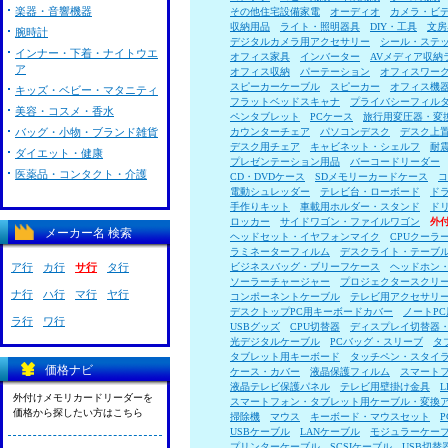
楽器・音響機器
その他住宅設備家電
オーディオ
カメラ・ビ
収納用品
ライト・照明器具
DIY・工具
文房
腕時計
デジタルカメラ用アクセサリー
シール・ステ
インナー・下着・ナイトウエ
オフィス家具
インバーター
AVメディア収納
ア
オフィス収納
パーテーション
オフィスワー
スピーカーケーブル
スピーカー
オフィス機
キッズ・ベビー・マタニティ
フラットベッドスキャナ
プライバシーフィル
美容・コスメ・香水
ペンタブレット
PCケース
旅行用変圧器・変
バッグ・小物・ブランド雑貨
カウンターチェア
パソコンデスク
デスク上
デスク用チェア
キャビネット・シェルフ
耐
ダイエット・健康
プレゼンテーション用品
バーコードリーダー
医薬品・コンタクト・介護
CD・DVDケース
SDメモリーカードケース
コ
電動シュレッダー
テレビ台・ローボード
ド
手作りキット
車載用ホルダー・スタンド
ド
ロッカー
サイドワゴン・ファイルワゴン
外
メーカー名 検索
ヘッドセット・イヤフォンマイク
CPUクーラ
ラミネーターフィルム
デスクライト・テーブ
ア行
カ行
サ行
タ行
ビジネスバッグ・ブリーフケース
ヘッドホン
ソーラーチャージャー
プロジェクタースクリ
ナ行
ハ行
マ行
ヤ行
コンポーネントケーブル
テレビ用アクセサリ
デスクトップPC用キーボードカバー
ノートP
ラ行
ワ行
USBグッズ
CPU切替器
ディスプレイ切替器
光デジタルケーブル
PCバッグ・スリーブ
タ
タブレット用キーボード
タッチペン・スタイ
価格ナビ
ケース・カバー
液晶保護フィルム
スマート
液晶テレビ保護パネル
テレビ用壁掛け金具
外付けメモリカードリーダーを
スマートフォン・タブレット用ケーブル・変換
価格から探したい方はこちら
掃除機
マウス
キーボード・マウスセット
USBケーブル
LANケーブル
モジュラーケー
プリンターケーブル
SCSIケーブル
USB切替