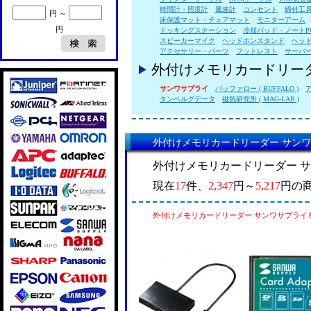
時間計・照度計
風速計
コンセント
締付工
円 ～
床保護マット・チェアマット
モニターアーム
円
ドッキングステーション
冷却パッド・ノートP
スピーカーマイク
ヘッドホンスタンド
ヘッ
アクセサリー・パーツ
フットレスト
サーバ
外付けメモリカードリー
サンワサプライ
バッファロー ( BUFFALO )
タンベルグデータ
磁気研究所 ( MAG-LAB )
外付けメモリカードリーダー サン
外付けメモリカードリーダー 
現在
17
件、
2,347
円～
5,217
円の
外付けメモリカードリーダー サンワサプライ