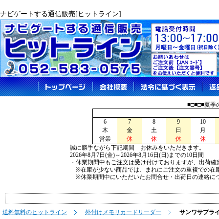
ナビゲートする通信販売[ヒットライン]
■□■□■夏
6
7
8
9
10
木
金
土
日
月
営業
休
休
休
休
誠に勝手ながら下記期間 お休みをいただきます。
2026年8月7日(金)～2026年8月16日(日)までの10日間
・休業期間中もご注文は受け付けておりますが、出荷確
※在庫が少ない商品では、まれにご注文の重複での在
※休業期間中にいただいたお問合せ・出荷日の連絡につ
送料無料のヒットライン
外付けメモリカードリーダー
サンワサプラ