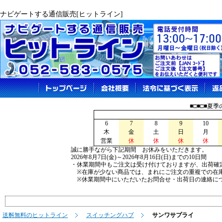
ナビゲートする通信販売[ヒットライン]
■□■□■夏
6
7
8
9
10
木
金
土
日
月
営業
休
休
休
休
誠に勝手ながら下記期間 お休みをいただきます。
2026年8月7日(金)～2026年8月16日(日)までの10日間
・休業期間中もご注文は受け付けておりますが、出荷確
※在庫が少ない商品では、まれにご注文の重複での在
※休業期間中にいただいたお問合せ・出荷日の連絡につ
送料無料のヒットライン
スイッチングハブ
サンワサプライ