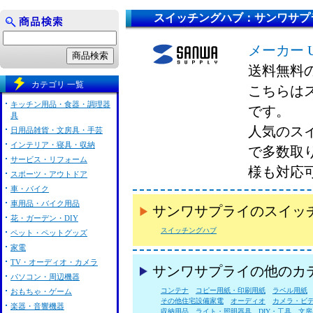
スイッチングハブ：サンワサプ
メーカー 
送料無料
カテゴリ 一覧
こちらは
キッチン用品・食器・調理器
です。
具
人気のス
日用品雑貨・文房具・手芸
インテリア・寝具・収納
で多数取
サービス・リフォーム
様も対応
スポーツ・アウトドア
車・バイク
車用品・バイク用品
サンワサプライのスイッ
花・ガーデン・DIY
スイッチングハブ
ペット・ペットグッズ
家電
TV・オーディオ・カメラ
サンワサプライの他のカ
パソコン・周辺機器
コンテナ
コピー用紙・印刷用紙
ラベル用紙
おもちゃ・ゲーム
その他住宅設備家電
オーディオ
カメラ・ビ
楽器・音響機器
収納用品
ライト・照明器具
DIY・工具
文房