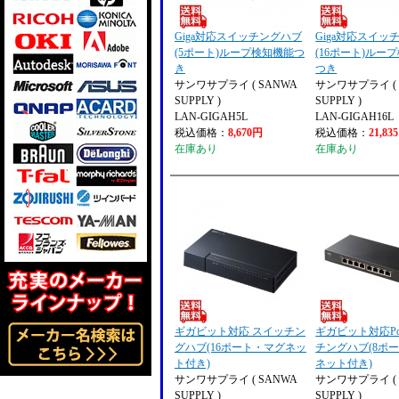
Giga対応スイッチングハブ
Giga対応スイッ
(5ポート)ループ検知機能つ
(16ポート)ルー
き
つき
サンワサプライ ( SANWA
サンワサプライ ( 
SUPPLY )
SUPPLY )
LAN-GIGAH5L
LAN-GIGAH16L
税込価格：
8,670円
税込価格：
21,83
在庫あり
在庫あり
ギガビット対応 スイッチン
ギガビット対応P
グハブ(16ポート・マグネッ
チングハブ(8ポ
ト付き)
ネット付き)
サンワサプライ ( SANWA
サンワサプライ ( 
SUPPLY )
SUPPLY )