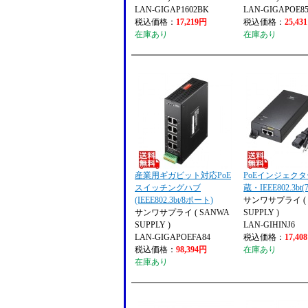
LAN-GIGAP1602BK
LAN-GIGAPOE8
税込価格：
17,219円
税込価格：
25,43
在庫あり
在庫あり
産業用ギガビット対応PoE
PoEインジェクタ
スイッチングハブ
蔵・IEEE802.3bt
(IEEE802.3bt/8ポート)
サンワサプライ ( 
サンワサプライ ( SANWA
SUPPLY )
SUPPLY )
LAN-GIHINJ6
LAN-GIGAPOEFA84
税込価格：
17,40
税込価格：
98,394円
在庫あり
在庫あり