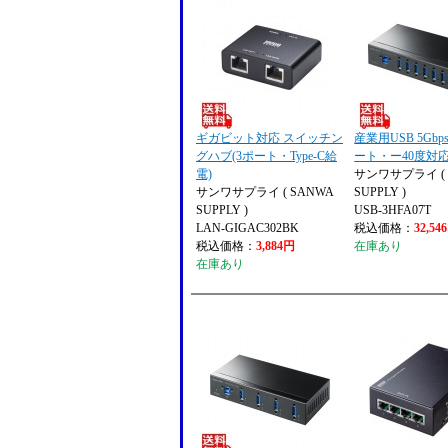
ギガビット対応 スイッチン
産業用USB 5Gbp
グハブ(3ポート・Type-C給
ート・ー40度対応
電)
サンワサプライ ( 
サンワサプライ ( SANWA
SUPPLY )
SUPPLY )
USB-3HFA07T
LAN-GIGAC302BK
税込価格：
32,54
税込価格：
3,884円
在庫あり
在庫あり