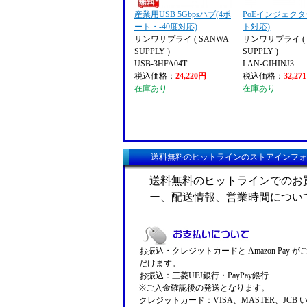
産業用USB 5Gbpsハブ(4ポ
PoEインジェクタ
ート・-40度対応)
ト対応)
サンワサプライ ( SANWA
サンワサプライ ( 
SUPPLY )
SUPPLY )
USB-3HFA04T
LAN-GIHINJ3
税込価格：
24,220円
税込価格：
32,27
在庫あり
在庫あり
送料無料のヒットラインのストアインフォ
送料無料のヒットラインでのお
ー、配送情報、営業時間につい
お振込・クレジットカードと Amazon Pay 
だけます。
お振込：三菱UFJ銀行・PayPay銀行
※ご入金確認後の発送となります。
クレジットカード：VISA、MASTER、JCB 