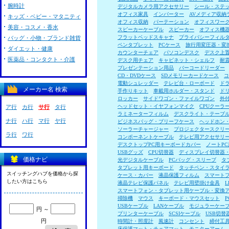
腕時計
デジタルカメラ用アクセサリー
シール・ステ
オフィス家具
インバーター
AVメディア収納
キッズ・ベビー・マタニティ
オフィス収納
パーテーション
オフィスワー
美容・コスメ・香水
スピーカーケーブル
スピーカー
オフィス機
フラットベッドスキャナ
プライバシーフィル
バッグ・小物・ブランド雑貨
ペンタブレット
PCケース
旅行用変圧器・変
ダイエット・健康
カウンターチェア
パソコンデスク
デスク上
医薬品・コンタクト・介護
デスク用チェア
キャビネット・シェルフ
耐
プレゼンテーション用品
バーコードリーダー
CD・DVDケース
SDメモリーカードケース
コ
電動シュレッダー
テレビ台・ローボード
ド
メーカー名 検索
手作りキット
車載用ホルダー・スタンド
ド
ロッカー
サイドワゴン・ファイルワゴン
外
ヘッドセット・イヤフォンマイク
CPUクーラ
ア行
カ行
サ行
タ行
ラミネーターフィルム
デスクライト・テーブ
ナ行
ハ行
マ行
ヤ行
ビジネスバッグ・ブリーフケース
ヘッドホン
ソーラーチャージャー
プロジェクタースクリ
ラ行
ワ行
コンポーネントケーブル
テレビ用アクセサリ
デスクトップPC用キーボードカバー
ノートP
USBグッズ
CPU切替器
ディスプレイ切替器
価格ナビ
光デジタルケーブル
PCバッグ・スリーブ
タ
タブレット用キーボード
タッチペン・スタイ
スイッチングハブを価格から探
ケース・カバー
液晶保護フィルム
スマート
したい方はこちら
液晶テレビ保護パネル
テレビ用壁掛け金具
スマートフォン・タブレット用ケーブル・変換
掃除機
マウス
キーボード・マウスセット
USBケーブル
LANケーブル
モジュラーケー
円 ～
プリンターケーブル
SCSIケーブル
USB切替
円
時間計・照度計
風速計
コンセント
締付工
床保護マット・チェアマット
モニターアーム