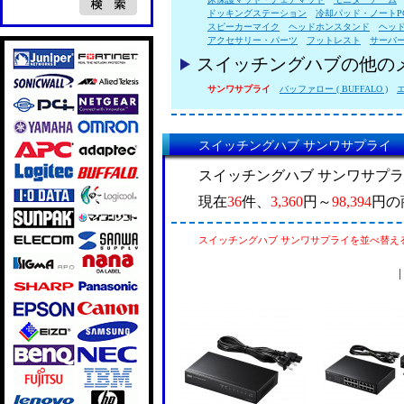
ドッキングステーション
冷却パッド・ノートP
スピーカーマイク
ヘッドホンスタンド
ヘッ
アクセサリー・パーツ
フットレスト
サーバ
スイッチングハブの他の
サンワサプライ
バッファロー ( BUFFALO )
エ
スイッチングハブ サンワサプライ
スイッチングハブ サンワサプ
現在
36
件、
3,360
円～
98,394
円の
スイッチングハブ サンワサプライを並べ替え