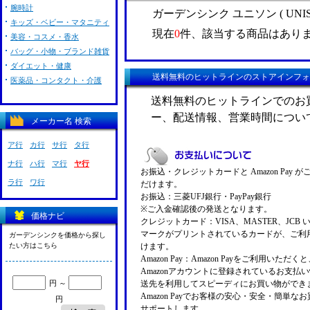
腕時計
ガーデンシンク ユニソン ( UNI
キッズ・ベビー・マタニティ
現在
0
件、該当する商品はあり
美容・コスメ・香水
バッグ・小物・ブランド雑貨
ダイエット・健康
送料無料のヒットラインのストアインフォ
医薬品・コンタクト・介護
送料無料のヒットラインでのお
ー、配送情報、営業時間につい
メーカー名 検索
ア行
カ行
サ行
タ行
ナ行
ハ行
マ行
ヤ行
お振込・クレジットカードと Amazon Pay 
ラ行
ワ行
だけます。
お振込：三菱UFJ銀行・PayPay銀行
※ご入金確認後の発送となります。
価格ナビ
クレジットカード：VISA、MASTER、JCB 
マークがプリントされているカードが、ご利
ガーデンシンクを価格から探し
たい方はこちら
けます。
Amazon Pay：Amazon Payをご利用いただ
Amazonアカウントに登録されているお支払
円 ～
送先を利用してスピーディにお買い物ができ
Amazon Payでお客様の安心・安全・簡単な
円
サポートします。