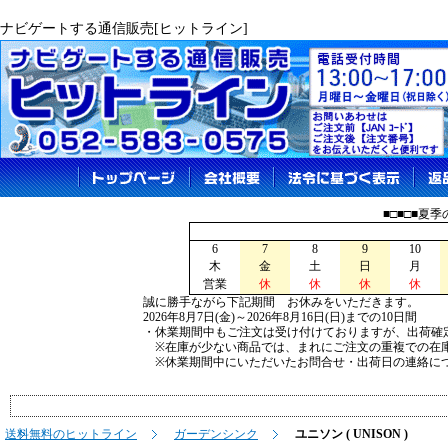
ナビゲートする通信販売[ヒットライン]
■□■□■夏
6
7
8
9
10
木
金
土
日
月
営業
休
休
休
休
誠に勝手ながら下記期間 お休みをいただきます。
2026年8月7日(金)～2026年8月16日(日)までの10日間
・休業期間中もご注文は受け付けておりますが、出荷確
※在庫が少ない商品では、まれにご注文の重複での在
※休業期間中にいただいたお問合せ・出荷日の連絡につ
送料無料のヒットライン
ガーデンシンク
ユニソン ( UNISON )