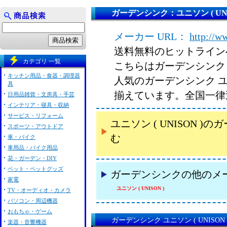
ガーデンシンク：ユニソン ( UNI
メーカー URL：
http://w
送料無料のヒットライン
カテゴリ 一覧
こちらはガーデンシンク ユ
キッチン用品・食器・調理器
人気のガーデンシンク ユニ
具
揃えています。全国一律
日用品雑貨・文房具・手芸
インテリア・寝具・収納
サービス・リフォーム
ユニソン ( UNISON
スポーツ・アウトドア
む
車・バイク
車用品・バイク用品
花・ガーデン・DIY
ペット・ペットグッズ
ガーデンシンクの他のメ
家電
ユニソン ( UNISON )
TV・オーディオ・カメラ
パソコン・周辺機器
おもちゃ・ゲーム
ガーデンシンク ユニソン ( UNISON
楽器・音響機器