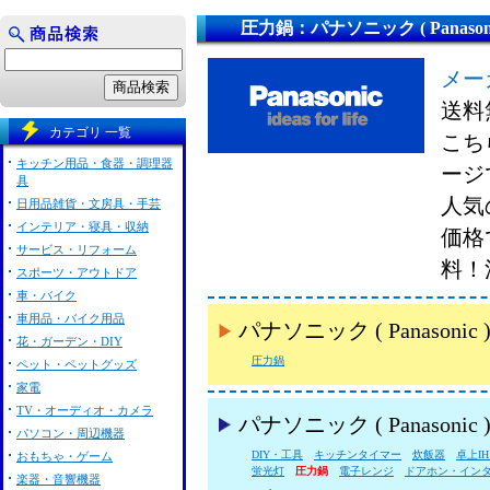
圧力鍋：パナソニック ( Panasoni
メー
送料
カテゴリ 一覧
こちら
キッチン用品・食器・調理器
ージ
具
人気の
日用品雑貨・文房具・手芸
インテリア・寝具・収納
価格
サービス・リフォーム
料！
スポーツ・アウトドア
車・バイク
車用品・バイク用品
パナソニック ( Panas
花・ガーデン・DIY
圧力鍋
ペット・ペットグッズ
家電
TV・オーディオ・カメラ
パナソニック ( Panason
パソコン・周辺機器
DIY・工具
キッチンタイマー
炊飯器
卓上I
おもちゃ・ゲーム
蛍光灯
圧力鍋
電子レンジ
ドアホン・イン
楽器・音響機器