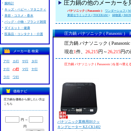
圧力鍋の他のメーカーを
腕時計
キッズ・ベビー・マタニティ
パナソニック ( Panasonic )
ワンダーシェフ ( Wnder
東彼セラミックス ( TOCERAM )
鋳物屋 ( IMON
美容・コスメ・香水
バッグ・小物・ブランド雑貨
ダイエット・健康
圧力鍋 パナソニック ( Panasonic 
医薬品・コンタクト・介護
圧力鍋 パナソニック ( Panason
現在
1
件、
26,215
円～
26,215
円の
メーカー名 検索
ア行
カ行
サ行
タ行
圧力鍋 パナソニック ( Panasonic )を並べ替え
ナ行
ハ行
マ行
ヤ行
ラ行
ワ行
価格ナビ
圧力鍋を価格から探したい方は
こちら
円 ～
パナソニック業務用IHクッ
円
キングヒーター KZ-CK1402