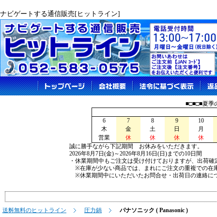
ナビゲートする通信販売[ヒットライン]
■□■□■夏
6
7
8
9
10
木
金
土
日
月
営業
休
休
休
休
誠に勝手ながら下記期間 お休みをいただきます。
2026年8月7日(金)～2026年8月16日(日)までの10日間
・休業期間中もご注文は受け付けておりますが、出荷確
※在庫が少ない商品では、まれにご注文の重複での在
※休業期間中にいただいたお問合せ・出荷日の連絡につ
送料無料のヒットライン
圧力鍋
パナソニック ( Panasonic )