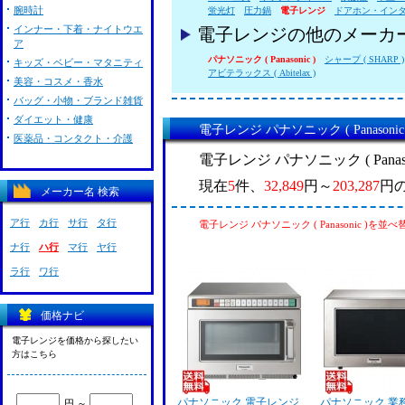
腕時計
蛍光灯
圧力鍋
電子レンジ
ドアホン・イン
インナー・下着・ナイトウエ
電子レンジの他のメーカ
ア
パナソニック ( Panasonic )
シャープ ( SHARP )
キッズ・ベビー・マタニティ
アビテラックス ( Abitelax )
美容・コスメ・香水
バッグ・小物・ブランド雑貨
ダイエット・健康
電子レンジ パナソニック ( Panasoni
医薬品・コンタクト・介護
電子レンジ パナソニック ( Pana
現在
5
件、
32,849
円～
203,287
円
メーカー名 検索
ア行
カ行
サ行
タ行
電子レンジ パナソニック ( Panasonic )を並
ナ行
ハ行
マ行
ヤ行
ラ行
ワ行
価格ナビ
電子レンジを価格から探したい
方はこちら
パナソニック 電子レンジ
パナソニック 業
円 ～