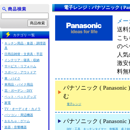
電子レンジ：パナソニック ( Panas
メー
送料
カテゴリ 一覧
こちら
キッチン用品・食器・調理器
のペ
具
人気の
日用品雑貨・文房具・手芸
インテリア・寝具・収納
激安
サービス・リフォーム
料無
スポーツ・アウトドア
車・バイク
車用品・バイク用品
パナソニック ( Panas
花・ガーデン・DIY
む
ペット・ペットグッズ
家電
電子レンジ
TV・オーディオ・カメラ
パソコン・周辺機器
パナソニック ( Panason
おもちゃ・ゲーム
楽器・音響機器
DIY・工具
キッチンタイマー
炊飯器
卓上I