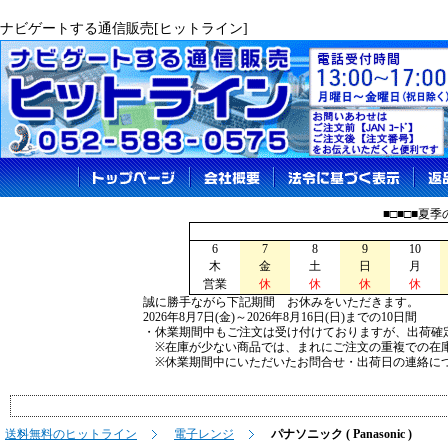
ナビゲートする通信販売[ヒットライン]
■□■□■夏
6
7
8
9
10
木
金
土
日
月
営業
休
休
休
休
誠に勝手ながら下記期間 お休みをいただきます。
2026年8月7日(金)～2026年8月16日(日)までの10日間
・休業期間中もご注文は受け付けておりますが、出荷確
※在庫が少ない商品では、まれにご注文の重複での在
※休業期間中にいただいたお問合せ・出荷日の連絡につ
送料無料のヒットライン
電子レンジ
パナソニック ( Panasonic )