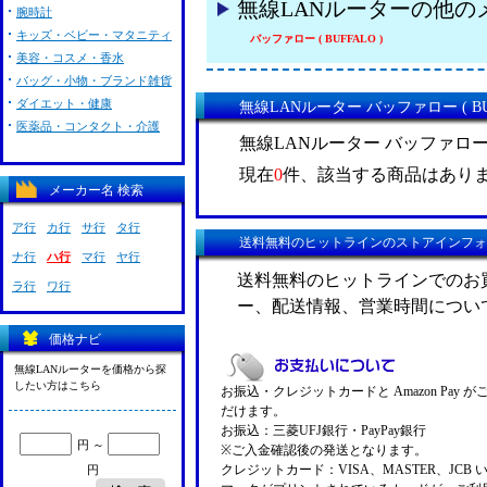
無線LANルーターの他の
腕時計
キッズ・ベビー・マタニティ
バッファロー ( BUFFALO )
美容・コスメ・香水
バッグ・小物・ブランド雑貨
ダイエット・健康
無線LANルーター バッファロー ( BU
医薬品・コンタクト・介護
無線LANルーター バッファロー (
現在
0
件、該当する商品はあり
メーカー名 検索
ア行
カ行
サ行
タ行
送料無料のヒットラインのストアインフォ
ナ行
ハ行
マ行
ヤ行
送料無料のヒットラインでのお
ラ行
ワ行
ー、配送情報、営業時間につい
価格ナビ
無線LANルーターを価格から探
したい方はこちら
お振込・クレジットカードと Amazon Pay 
だけます。
お振込：三菱UFJ銀行・PayPay銀行
円 ～
※ご入金確認後の発送となります。
クレジットカード：VISA、MASTER、JCB 
円