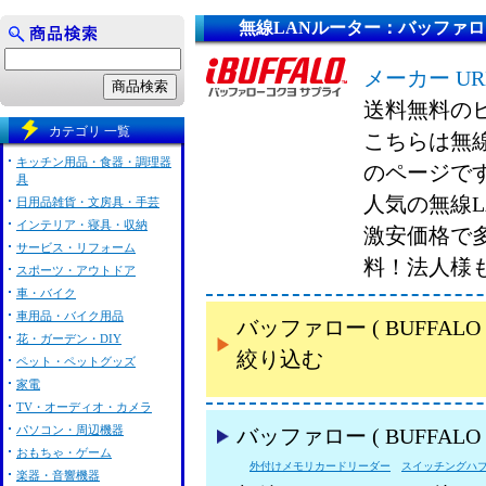
無線LANルーター：バッファロー (
メーカー UR
送料無料の
カテゴリ 一覧
こちらは無線L
キッチン用品・食器・調理器
のページで
具
人気の無線LA
日用品雑貨・文房具・手芸
インテリア・寝具・収納
激安価格で
サービス・リフォーム
料！法人様
スポーツ・アウトドア
車・バイク
車用品・バイク用品
バッファロー ( BUFFA
花・ガーデン・DIY
絞り込む
ペット・ペットグッズ
家電
TV・オーディオ・カメラ
パソコン・周辺機器
バッファロー ( BUFFA
おもちゃ・ゲーム
外付けメモリカードリーダー
スイッチングハ
楽器・音響機器