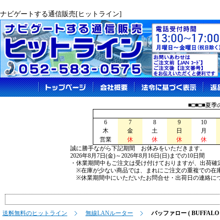
ナビゲートする通信販売[ヒットライン]
■□■□■夏
6
7
8
9
10
木
金
土
日
月
営業
休
休
休
休
誠に勝手ながら下記期間 お休みをいただきます。
2026年8月7日(金)～2026年8月16日(日)までの10日間
・休業期間中もご注文は受け付けておりますが、出荷確
※在庫が少ない商品では、まれにご注文の重複での在
※休業期間中にいただいたお問合せ・出荷日の連絡につ
送料無料のヒットライン
無線LANルーター
バッファロー ( BUFFALO 