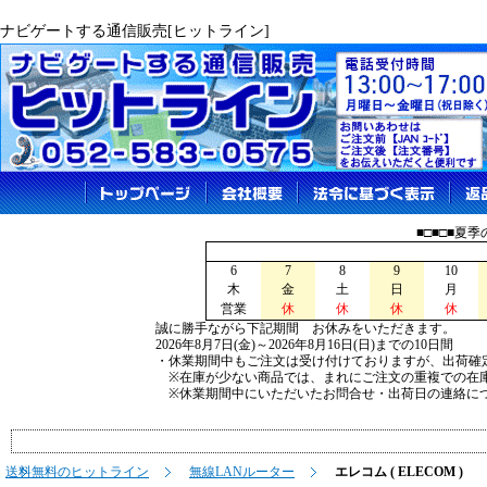
ナビゲートする通信販売[ヒットライン]
■□■□■夏
6
7
8
9
10
木
金
土
日
月
営業
休
休
休
休
誠に勝手ながら下記期間 お休みをいただきます。
2026年8月7日(金)～2026年8月16日(日)までの10日間
・休業期間中もご注文は受け付けておりますが、出荷確
※在庫が少ない商品では、まれにご注文の重複での在
※休業期間中にいただいたお問合せ・出荷日の連絡につ
送料無料のヒットライン
無線LANルーター
エレコム ( ELECOM )