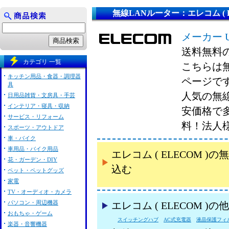
無線LANルーター：エレコム ( E
メーカー 
送料無料
カテゴリ 一覧
こちらは無線
キッチン用品・食器・調理器
ページで
具
人気の無線L
日用品雑貨・文房具・手芸
インテリア・寝具・収納
安価格で
サービス・リフォーム
料！法人
スポーツ・アウトドア
車・バイク
車用品・バイク用品
エレコム ( ELECOM 
花・ガーデン・DIY
込む
ペット・ペットグッズ
家電
TV・オーディオ・カメラ
パソコン・周辺機器
エレコム ( ELECOM 
おもちゃ・ゲーム
スイッチングハブ
AC式充電器
液晶保護フィ
楽器・音響機器