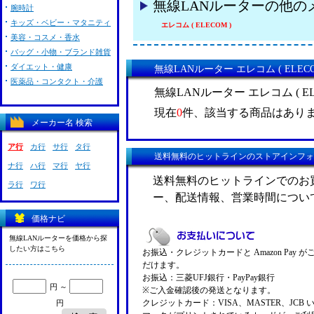
無線LANルーターの他の
腕時計
キッズ・ベビー・マタニティ
エレコム ( ELECOM )
美容・コスメ・香水
バッグ・小物・ブランド雑貨
ダイエット・健康
無線LANルーター エレコム ( ELEC
医薬品・コンタクト・介護
無線LANルーター エレコム ( E
現在
0
件、該当する商品はあり
メーカー名 検索
ア行
カ行
サ行
タ行
送料無料のヒットラインのストアインフォ
ナ行
ハ行
マ行
ヤ行
送料無料のヒットラインでのお
ラ行
ワ行
ー、配送情報、営業時間につい
価格ナビ
無線LANルーターを価格から探
したい方はこちら
お振込・クレジットカードと Amazon Pay 
だけます。
お振込：三菱UFJ銀行・PayPay銀行
円 ～
※ご入金確認後の発送となります。
クレジットカード：VISA、MASTER、JCB 
円