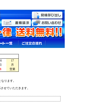
16
17
日
月
休
営業
となります。
応させていただきます。