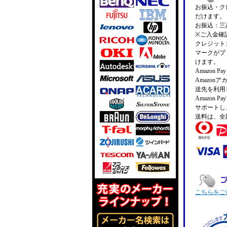
お振込・クレ
だけます。
お振込：三菱
※ご入金確
クレジットカ
マークがプ
けます。
Amazon 
Amazo
送先を利用
Amazon
サポートし
送料は、全
こちらをご