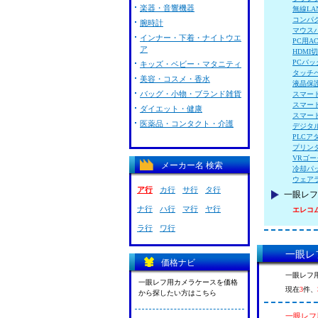
楽器・音響機器
無線LA
コンパ
腕時計
マウス
インナー・下着・ナイトウエ
PC用A
ア
HDMI
PCバ
キッズ・ベビー・マタニティ
タッチ
美容・コスメ・香水
液晶保
バッグ・小物・ブランド雑貨
スマー
スマー
ダイエット・健康
スマー
医薬品・コンタクト・介護
デジタ
PLCア
プリン
VRゴー
メーカー名 検索
冷却パ
ウェア
ア行
カ行
サ行
タ行
一眼レフ
ナ行
ハ行
マ行
ヤ行
エレコム 
ラ行
ワ行
一眼レフ
価格ナビ
一眼レフ用
一眼レフ用カメラケースを価格
現在
3
件、
から探したい方はこちら
一眼レフ用