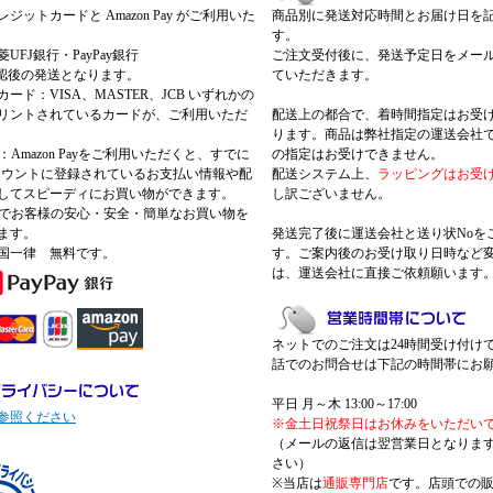
ジットカードと Amazon Pay がご利用いた
商品別に発送対応時間とお届け日を
す。
UFJ銀行・PayPay銀行
ご注文受付後に、発送予定日をメー
認後の発送となります。
ていただきます。
ード：VISA、MASTER、JCB いずれかの
リントされているカードが、ご利用いただ
配送上の都合で、着時間指定はお受
ります。商品は弊社指定の運送会社
Pay：Amazon Payをご利用いただくと、すでに
の指定はお受けできません。
nアカウントに登録されているお支払い情報や配
配送システム上、
ラッピングはお受
してスピーディにお買い物ができます。
し訳ございません。
 Payでお客様の安心・安全・簡単なお買い物を
ます。
発送完了後に運送会社と送り状Noを
国一律 無料です。
す。ご案内後のお受け取り日時など
は、運送会社に直接ご依頼願います
ネットでのご注文は24時間受け付け
話でのお問合せは下記の時間帯にお
平日 月～木 13:00～17:00
参照ください
※金土日祝祭日はお休みをいただい
（メールの返信は翌営業日となりま
さい）
※当店は
通販専門店
です。店頭での