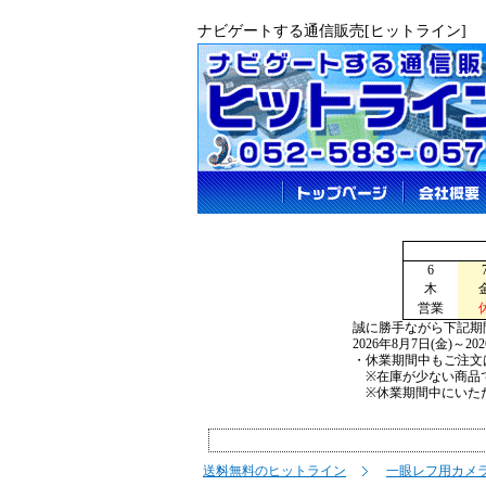
ナビゲートする通信販売[ヒットライン]
6
木
営業
誠に勝手ながら下記期
2026年8月7日(金)～2
・休業期間中もご注文
※在庫が少ない商品で
※休業期間中にいただ
送料無料のヒットライン
一眼レフ用カメ