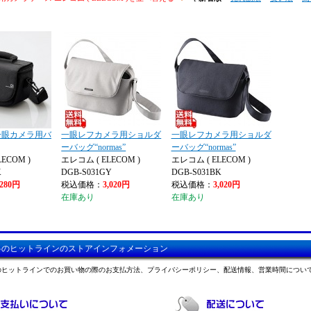
一眼カメラ用バ
一眼レフカメラ用ショルダ
一眼レフカメラ用ショルダ
ーバッグ“normas”
ーバッグ“normas”
ECOM )
エレコム ( ELECOM )
エレコム ( ELECOM )
K
DGB-S031GY
DGB-S031BK
,280円
税込価格：
3,020円
税込価格：
3,020円
在庫あり
在庫あり
料のヒットラインのストアインフォメーション
のヒットラインでのお買い物の際のお支払方法、プライバシーポリシー、配送情報、営業時間につい