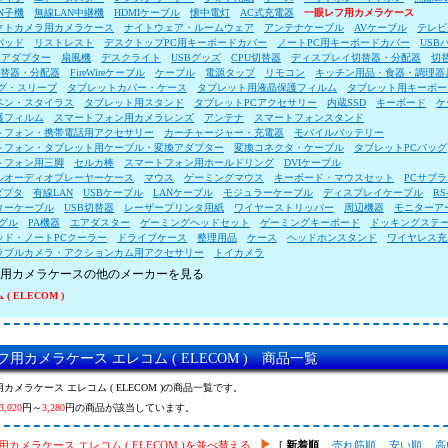
N子機
無線LAN中継機
HDMIケーブル
懐中電灯
AC式充電器
一眼レフ用カメラケース
クトカメラ用カメラケース
ナイトウェア・ルームウェア
アンテナケーブル
AVケーブル
テレビ
パッド
リストレスト
デスクトップPC用キーボードカバー
ノートPC用キーボードカバー
USB
Cアダプター
扇風機
デスクライト
USBグッズ
CPU切替器
ディスプレイ切替器・分配器
切
切替器・分配器
FireWireケーブル
ケーブル
電源タップ
リモコン
キッチン用品・食器・調理器
ッグ・スリーブ
タブレットカバー・ケース
タブレット用液晶保護フィルム
タブレット用キーボー
ペン・スタイラス
タブレット用スタンド
タブレットPCアクセサリー
内蔵SSD
キーボード
ケ
護フィルム
スマートフォン用カメラレンズ
アンテナ
スマートフォンスタンド
トフォン・携帯電話用アクセサリー
カーチャージャー・充電器
モバイルバッテリー
トフォン・タブレット用ケーブル・変換アダプター
変換コネクタ・ケーブル
タブレットPCバッグ
トフォン用三脚
セルカ棒
スマートフォン用ホールドリング
DVIケーブル
ルオーディオプレーヤーケース
マウス
ゲーミングマウス
キーボード・マウスセット
PCサプ
ダプタ
有線LAN
USBケーブル
LANケーブル
モジュラーケーブル
ディスプレイケーブル
RS
ターケーブル
USB切替器
レーザープリンタ用紙
ワイヤーストリッパー
周辺機器
モニターア
グル
PA機器
エアダスター
ゲーミングヘッドセット
ゲーミングキーボード
ドッキングステ
ッド・ノートPCクーラー
ドライブケース
整理用品
ケース
ヘッドホンスタンド
ワイヤレス充
ラブルカメラ・アクションカム用アクセサリー
トイカメラ
用カメラケースの他のメーカーを見る
( ELECOM )
用カメラケース エレコム ( ELECOM ) 商品一覧
カメラケース エレコム ( ELECOM )の商品一覧です。
3,020
円～
3,280
円の商品が該当しています。
カメラケース エレコム ( ELECOM )を並べ替える
[
新着順
売れ筋順
安い順
高