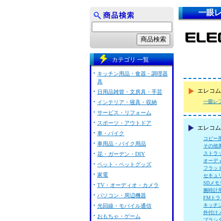
一眼レ
カテゴリ 一覧
キッチン用品・食器・調理器
具
エレコム
日用品雑貨・文房具・手芸
一眼レ
インテリア・寝具・収納
サービス・リフォーム
スポーツ・アウトドア
エレコム 
車・バイク
コピー
車用品・バイク用品
その他
ストラ
花・ガーデン・DIY
オーデ
ペット・ペットグッズ
フラッ
家電
セキュ
SDメ
TV・オーディオ・カメラ
腕時計
パソコン・周辺機器
FMト
キッチ
光回線・モバイル通信
外付け
おもちゃ・ゲーム
ブラシ