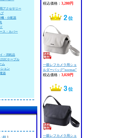
税込価格：
3,280円
用アクセサリー
ハブ
替機・分配器
具
ド
ース・カバー
ライ・消耗品
-232Cケーブル
ーム
一眼レフカメラ用ショ
ーション
ルダーバッグ“normas”
電器
税込価格：
3,020円
一眼レフカメラ用ショ
い順
]