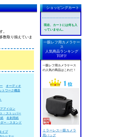
ショッピングカート
現在、カートには何も入
っていません。
です。
格で多数取り揃えていま
一眼レフ用カメラケー
ス
人気商品ランキング
TOP3!
一眼レフ用カメラケース
の人気の商品はこれだ！
ー
オーディオ
ットワーク機器
ト
アアイロン
ト・ストッパー
用紙
名刺用紙
ルダー・スタンド
ミラーレス一眼カメラ
タイプ
用バッグ
ANルーター