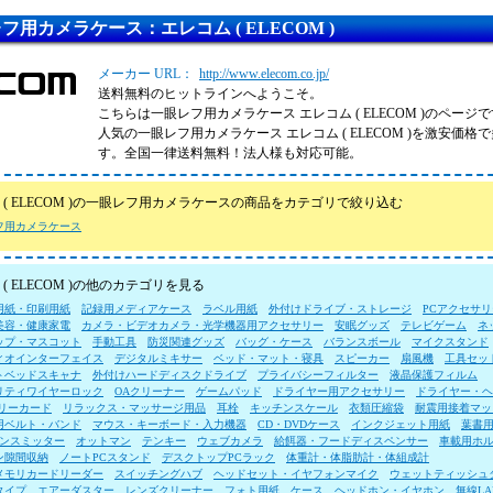
フ用カメラケース：エレコム ( ELECOM )
メーカー URL：
http://www.elecom.co.jp/
送料無料のヒットラインへようこそ。
こちらは一眼レフ用カメラケース エレコム ( ELECOM )のページ
人気の一眼レフ用カメラケース エレコム ( ELECOM )を激安価
す。全国一律送料無料！法人様も対応可能。
 ( ELECOM )の一眼レフ用カメラケースの商品をカテゴリで絞り込む
フ用カメラケース
( ELECOM )の他のカテゴリを見る
用紙・印刷用紙
記録用メディアケース
ラベル用紙
外付けドライブ・ストレージ
PCアクセサリ
美容・健康家電
カメラ・ビデオカメラ・光学機器用アクセサリー
安眠グッズ
テレビゲーム
ネ
ップ・マスコット
手動工具
防災関連グッズ
バッグ・ケース
バランスボール
マイクスタンド
ィオインターフェイス
デジタルミキサー
ベッド・マット・寝具
スピーカー
扇風機
工具セッ
トベッドスキャナ
外付けハードディスクドライブ
プライバシーフィルター
液晶保護フィルム
リティワイヤーロック
OAクリーナー
ゲームパッド
ドライヤー用アクセサリー
ドライヤー・ヘ
モリーカード
リラックス・マッサージ用品
耳栓
キッチンスケール
衣類圧縮袋
耐震用接着マッ
用ベルト・バンド
マウス・キーボード・入力機器
CD・DVDケース
インクジェット用紙
葉書
ランスミッター
オットマン
テンキー
ウェブカメラ
給餌器・フードディスペンサー
車載用ホ
ン隙間収納
ノートPCスタンド
デスクトップPCラック
体重計・体脂肪計・体組成計
メモリカードリーダー
スイッチングハブ
ヘッドセット・イヤフォンマイク
ウェットティッシュ
タイプ
エアーダスター
レンズクリーナー
フォト用紙
ケース
ヘッドホン・イヤホン
無線L