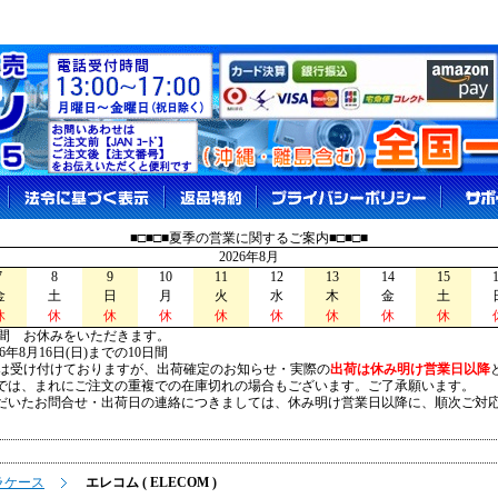
■□■□■夏季の営業に関するご案内■□■□■
2026年8月
7
8
9
10
11
12
13
14
15
金
土
日
月
火
水
木
金
土
休
休
休
休
休
休
休
休
休
間 お休みをいただきます。
026年8月16日(日)までの10日間
は受け付けておりますが、出荷確定のお知らせ・実際の
出荷は休み明け営業日以降
は、まれにご注文の重複での在庫切れの場合もございます。ご了承願います。
いたお問合せ・出荷日の連絡につきましては、休み明け営業日以降に、順次ご対
ラケース
エレコム ( ELECOM )