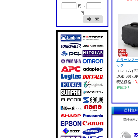
円 ～
円
ミラーレス
ッグ
エレコム ( EL
DGB-S017B
税込価格：
3
在庫あり
送料無
送料無料