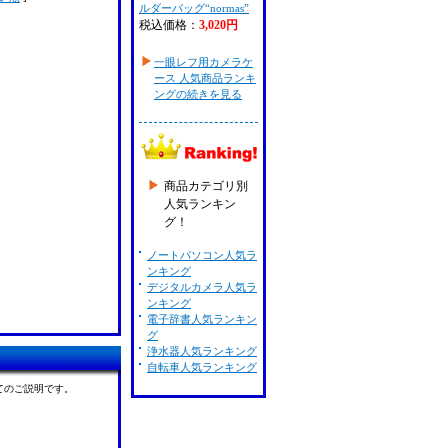
ルダーバッグ“normas”
税込価格：
3,020円
一眼レフ用カメラケ
ース 人気商品ランキ
ングの続きを見る
商品カテゴリ別
人気ランキン
グ！
ノートパソコン人気ラ
ンキング
デジタルカメラ人気ラ
ンキング
電子辞書人気ランキン
グ
浄水器人気ランキング
自転車人気ランキング
てのご説明です。