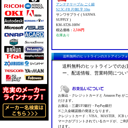
アンテナケーブル ごく細
S2.5C-FB 片側L字 10m
サンワサプライ ( SANWA
SUPPLY )
KM-AT26-100W
税込価格：
2,516円
在庫あり
送料無料のヒットラインのストアインフォ
送料無料のヒットラインでのお
ー、配送情報、営業時間につい
お振込・クレジットカードと Amazon Pay 
だけます。
お振込：三菱UFJ銀行・PayPay銀行
※ご入金確認後の発送となります。
クレジットカード：VISA、MASTER、JCB 
マークがプリントされているカードが、ご利
けます。