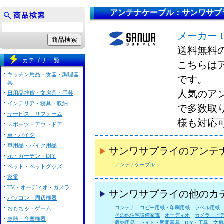
アンテナケーブル：サンワサプ
メーカー 
送料無料
カテゴリ 一覧
こちらは
キッチン用品・食器・調理器
です。
具
人気のア
日用品雑貨・文房具・手芸
インテリア・寝具・収納
で多数取
サービス・リフォーム
様も対応
スポーツ・アウトドア
車・バイク
車用品・バイク用品
サンワサプライのアンテ
花・ガーデン・DIY
アンテナケーブル
ペット・ペットグッズ
家電
TV・オーディオ・カメラ
サンワサプライの他のカ
パソコン・周辺機器
コンテナ
コピー用紙・印刷用紙
ラベル用紙
おもちゃ・ゲーム
その他住宅設備家電
オーディオ
カメラ・ビ
楽器・音響機器
収納用品
ライト・照明器具
DIY・工具
文房