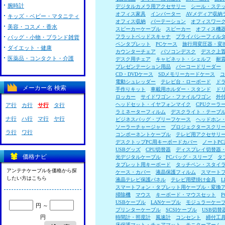
腕時計
デジタルカメラ用アクセサリー
シール・ステ
オフィス家具
インバーター
AVメディア収納
キッズ・ベビー・マタニティ
オフィス収納
パーテーション
オフィスワー
美容・コスメ・香水
スピーカーケーブル
スピーカー
オフィス機
フラットベッドスキャナ
プライバシーフィル
バッグ・小物・ブランド雑貨
ペンタブレット
PCケース
旅行用変圧器・変
ダイエット・健康
カウンターチェア
パソコンデスク
デスク上
医薬品・コンタクト・介護
デスク用チェア
キャビネット・シェルフ
耐
プレゼンテーション用品
バーコードリーダー
CD・DVDケース
SDメモリーカードケース
コ
電動シュレッダー
テレビ台・ローボード
ド
メーカー名 検索
手作りキット
車載用ホルダー・スタンド
ド
ロッカー
サイドワゴン・ファイルワゴン
外
ヘッドセット・イヤフォンマイク
CPUクーラ
ア行
カ行
サ行
タ行
ラミネーターフィルム
デスクライト・テーブ
ナ行
ハ行
マ行
ヤ行
ビジネスバッグ・ブリーフケース
ヘッドホン
ソーラーチャージャー
プロジェクタースクリ
ラ行
ワ行
コンポーネントケーブル
テレビ用アクセサリ
デスクトップPC用キーボードカバー
ノートP
USBグッズ
CPU切替器
ディスプレイ切替器
価格ナビ
光デジタルケーブル
PCバッグ・スリーブ
タ
タブレット用キーボード
タッチペン・スタイ
アンテナケーブルを価格から探
ケース・カバー
液晶保護フィルム
スマート
したい方はこちら
液晶テレビ保護パネル
テレビ用壁掛け金具
スマートフォン・タブレット用ケーブル・変換
掃除機
マウス
キーボード・マウスセット
USBケーブル
LANケーブル
モジュラーケー
円 ～
プリンターケーブル
SCSIケーブル
USB切替
円
時間計・照度計
風速計
コンセント
締付工
床保護マット・チェアマット
モニターアーム