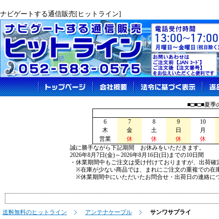
ナビゲートする通信販売[ヒットライン]
■□■□■夏
6
7
8
9
10
木
金
土
日
月
営業
休
休
休
休
誠に勝手ながら下記期間 お休みをいただきます。
2026年8月7日(金)～2026年8月16日(日)までの10日間
・休業期間中もご注文は受け付けておりますが、出荷確
※在庫が少ない商品では、まれにご注文の重複での在
※休業期間中にいただいたお問合せ・出荷日の連絡につ
送料無料のヒットライン
アンテナケーブル
サンワサプライ