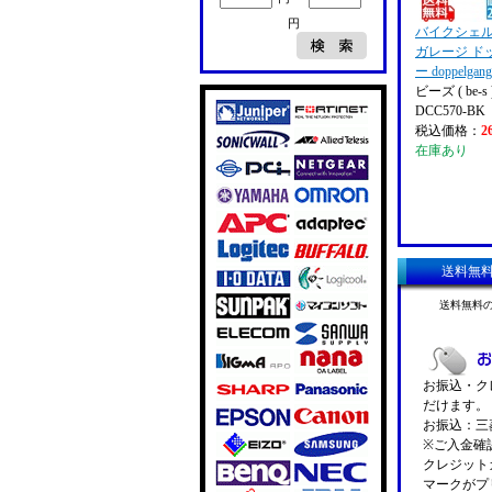
円
バイクシェル
ガレージ ド
ー doppelgang
ビーズ ( be-s 
DCC570-BK
税込価格：
2
在庫あり
送料無
送料無料
お振込・クレ
だけます。
お振込：三菱
※ご入金確
クレジットカ
マークがプ