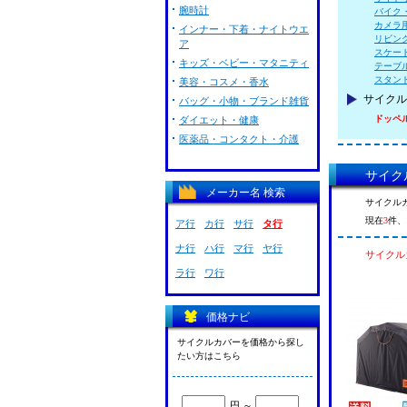
腕時計
バイク
カメラ
インナー・下着・ナイトウエ
リビン
ア
スケー
キッズ・ベビー・マタニティ
テーブ
スタン
美容・コスメ・香水
サイクル
バッグ・小物・ブランド雑貨
ドッペ
ダイエット・健康
医薬品・コンタクト・介護
サイク
メーカー名 検索
サイクル
現在
3
件、
ア行
カ行
サ行
タ行
ナ行
ハ行
マ行
ヤ行
サイクル
ラ行
ワ行
価格ナビ
サイクルカバーを価格から探し
たい方はこちら
円 ～