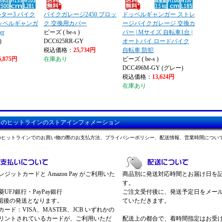
ター3 バイク
バイクガレージ2450 ブロッ
ドッペルギャンガー ストレ
ッペルギャンガ
ク 交換用カバー
ージバイクガレージ 交換カ
er
ビーズ ( be-s )
バー | Mサイズ 自転車1台 |
)
DCC625RR-GY
オートバイ ロードバイク
税込価格：
25,734円
自転車 防犯
6,875円
在庫あり
ビーズ ( be-s )
DCC496M-GY (グレー)
税込価格：
13,624円
在庫あり
料のヒットラインのストアインフォメーション
のヒットラインでのお買い物の際のお支払方法、プライバシーポリシー、配送情報、営業時間につい
ジットカードと Amazon Pay がご利用いた
商品別に発送対応時間とお届け日を
す。
UFJ銀行・PayPay銀行
ご注文受付後に、発送予定日をメー
認後の発送となります。
ていただきます。
ード：VISA、MASTER、JCB いずれかの
リントされているカードが、ご利用いただ
配送上の都合で、着時間指定はお受