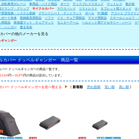
・自転車用ガレージ
車用品・バイク用品
ダーツ
ディスプレイスタンド
マットレス
抱き枕
用クランプ・グリップ
サイクルカバー
マウスパッド
リストレスト
タブレット用スタンド
キ
グ壁面収納・システム収納
グランドシート・テントマット
ポール
PC眼鏡
アコード プラグイ
トボード本体
収納家具用部品
ソファ
イス・チェア用部品
デスク用部品
スチールシェルフ・
ル用部品
床保護マット・チェアマット
モニターアーム
ヘルメット用アクセサリー・パーツ
ゲ
ド・ハンガー
着る毛布
カバーの他のメーカーを見る
ルギャンガー
ルカバー ドッペルギャンガー 商品一覧
カバー ドッペルギャンガーの商品一覧です。
13,624
円～
26,875
円の商品が該当しています。
カバー ドッペルギャンガーを並べ替える
[
新着順
売れ筋順
安い順
高い順
]