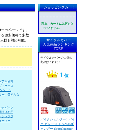
ショッピングカート
現在、カートには何も入
っていません。
ガーのページです。
ーを激安価格で多数
サイクルカバー
法人様も対応可能。
人気商品ランキング
TOP3!
サイクルカバーの人気の
商品はこれだ！
ドア用寝具
グ・ケース
ンソール
リー
焚き火台
ンクバッグ
用掛け布団
・シュラフ
バイクシェルター3 バイ
ォーマー
ク ガレージ ドッペルギ
ャンガー doppelganger