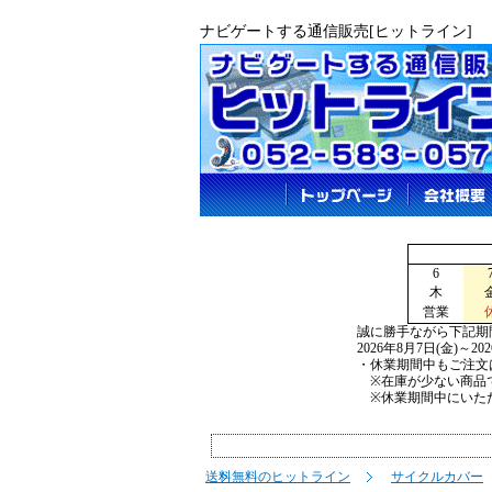
ナビゲートする通信販売[ヒットライン]
6
木
営業
誠に勝手ながら下記期
2026年8月7日(金)～2
・休業期間中もご注文
※在庫が少ない商品で
※休業期間中にいただ
送料無料のヒットライン
サイクルカバー