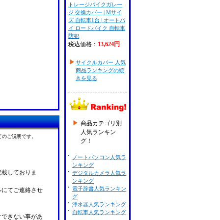
トレージバイクガレー
ジ 交換カバー | Mサイ
ズ 自転車1台 | オートバ
イ ロードバイク 自転車
防犯
税込価格：
13,624円
サイクルカバー 人気
商品ランキングの続
きを見る
商品カテゴリ別
人気ランキン
てのご説明です。
グ！
ノートパソコン人気ラ
ンキング
記載しておりま
デジタルカメラ人気ラ
ンキング
電子辞書人気ランキン
ルにてご連絡させ
グ
浄水器人気ランキング
自転車人気ランキング
けできない事があ