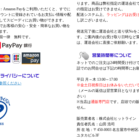
ります。商品は弊社指定の運送会社
Pay：Amazon Payをご利用いただくと、すでに
の指定はお受けできません。
nアカウントに登録されているお支払い情報や配
配送システム上、
ラッピングはお受
してスピーディにお買い物ができます。
し訳ございません。
 Payでお客様の安心・安全・簡単なお買い物を
ます。
発送完了後に運送会社と送り状Noを
国一律 無料です。
す。ご案内後のお受け取り日時など
は、運送会社に直接ご依頼願います
ネットでのご注文は24時間受け付け
話でのお問合せは下記の時間帯にお
平日 月～木 13:00～17:00
参照ください
※金土日祝祭日はお休みをいただい
（メールの返信は翌営業日となりま
さい）
※当店は
通販専門店
です。店頭での
せん。
販売業者名：株式会社ヒットライン
責任者氏名：山田 浩司
所 在 地：〒450-0003 名古屋市中村区
ユタカビル3F