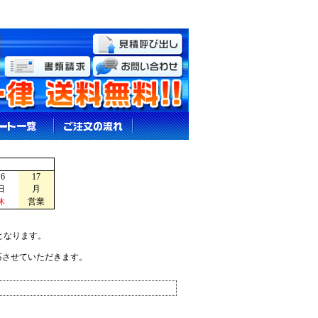
16
17
日
月
休
営業
となります。
応させていただきます。