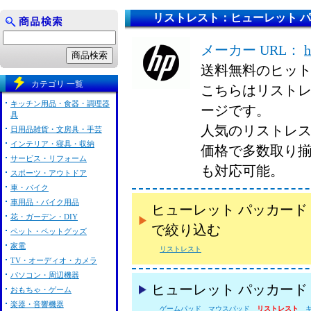
リストレスト：ヒューレット パッカ
メーカー URL：
h
送料無料のヒッ
カテゴリ 一覧
こちらはリストレス
キッチン用品・食器・調理器
ージです。
具
人気のリストレスト
日用品雑貨・文房具・手芸
インテリア・寝具・収納
価格で多数取り
サービス・リフォーム
も対応可能。
スポーツ・アウトドア
車・バイク
車用品・バイク用品
ヒューレット パッカード 
花・ガーデン・DIY
で絞り込む
ペット・ペットグッズ
家電
リストレスト
TV・オーディオ・カメラ
パソコン・周辺機器
ヒューレット パッカード 
おもちゃ・ゲーム
楽器・音響機器
ゲームパッド
マウスパッド
リストレスト