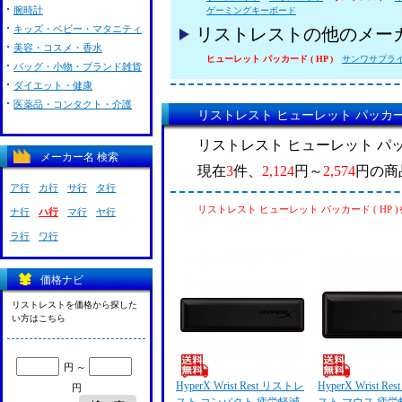
腕時計
ゲーミングキーボード
キッズ・ベビー・マタニティ
リストレストの他のメー
美容・コスメ・香水
ヒューレット パッカード ( HP )
サンワサプラ
バッグ・小物・ブランド雑貨
ダイエット・健康
医薬品・コンタクト・介護
リストレスト ヒューレット パッカード
リストレスト ヒューレット パッカ
メーカー名 検索
現在
3
件、
2,124
円～
2,574
円の商
ア行
カ行
サ行
タ行
リストレスト ヒューレット パッカード ( HP 
ナ行
ハ行
マ行
ヤ行
ラ行
ワ行
価格ナビ
リストレストを価格から探した
い方はこちら
円 ～
HyperX Wrist Rest リストレ
HyperX Wrist R
円