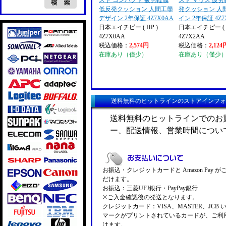
スト コンパクト 疲労軽減
スト マウス 疲労
低反発クッション 人間工學
発クッション 人
デザイン 2年保証 4Z7X0AA
イン 2年保証 4Z7
日本エイチピー ( HP )
日本エイチピー ( H
4Z7X0AA
4Z7X2AA
税込価格：
2,574円
税込価格：
2,124
在庫あり（僅少）
在庫あり（僅少
送料無料のヒットラインのストアインフォ
送料無料のヒットラインでのお
ー、配送情報、営業時間につい
お振込・クレジットカードと Amazon Pay 
だけます。
お振込：三菱UFJ銀行・PayPay銀行
※ご入金確認後の発送となります。
クレジットカード：VISA、MASTER、JCB 
マークがプリントされているカードが、ご利
けます。