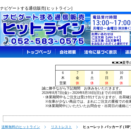
ナビゲートする通信販売[ヒットライン]
■□■□■夏
6
7
8
9
10
木
金
土
日
月
営業
休
休
休
休
誠に勝手ながら下記期間 お休みをいただきます。
2026年8月7日(金)～2026年8月16日(日)までの10日間
・休業期間中もご注文は受け付けておりますが、出荷確
※在庫が少ない商品では、まれにご注文の重複での在
※休業期間中にいただいたお問合せ・出荷日の連絡につ
送料無料のヒットライン
リストレスト
ヒューレット パッカード ( HP 