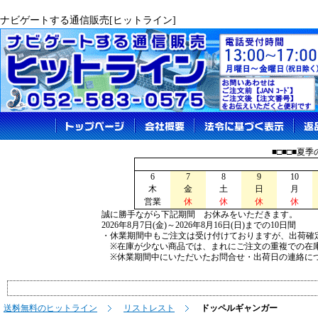
ナビゲートする通信販売[ヒットライン]
■□■□■夏
6
7
8
9
10
木
金
土
日
月
営業
休
休
休
休
誠に勝手ながら下記期間 お休みをいただきます。
2026年8月7日(金)～2026年8月16日(日)までの10日間
・休業期間中もご注文は受け付けておりますが、出荷確
※在庫が少ない商品では、まれにご注文の重複での在
※休業期間中にいただいたお問合せ・出荷日の連絡につ
送料無料のヒットライン
リストレスト
ドッペルギャンガー