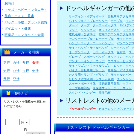
腕時計
ドッペルギャンガーの他
キッズ・ベビー・マタニティ
美容・コスメ・香水
サーフィン・ボディボード
自転車用アクセサ
バイクウェア・プロテクター
テーブル
イン
バッグ・小物・ブランド雑貨
ダーツ
タープ
クーラーボックス
AVメディ
ダイエット・健康
マット
クッション
オフィスデスク
マイク
電気毛布・ひざ掛け
窓用エアコン用アクセサ
医薬品・コンタクト・介護
センターテーブル・ローテーブル
サイドテー
ハンガーラック・コートハンガー
パソコンデ
サイドバッグ・サドルバッグ
シートバッグ
メーカー名 検索
オープンラック
カラーボックス
座布団
ス
グローブ
スポーツバッグ
オットマン
ベッ
アンダー・インナーウェア
ウエスト・ヒップ
ア行
カ行
サ行
タ行
サイドワゴン・ファイルワゴン
ロック
キャ
バイク・自転車用ガレージ
車用品・バイク用
ナ行
ハ行
マ行
ヤ行
カメラ用クランプ・グリップ
サイクルカバー
ラ行
ワ行
リビング壁面収納・システム収納
グランドシ
スケートボード本体
収納家具用部品
ソファ
テーブル用部品
床保護マット・チェアマット
スタンド・ハンガー
着る毛布
価格ナビ
リストレストの他のメー
リストレストを価格から探した
い方はこちら
ドッペルギャンガー
ヒューレット パッカード ( 
円 ～
リストレスト ドッペルギャンガー
円