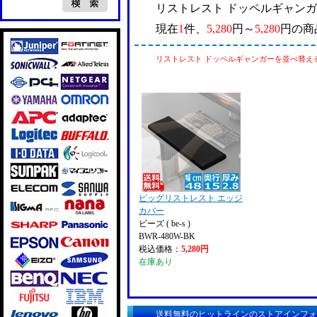
リストレスト ドッペルギャン
現在
1
件、
5,280
円～
5,280
円の商
リストレスト ドッペルギャンガーを並べ替え
ビッグリストレスト エッジ
カバー
ビーズ ( be-s )
BWR-480W-BK
税込価格：
5,280円
在庫あり
送料無料のヒットラインのストアインフォ