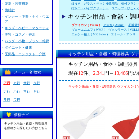
楽器・音響機器
ほうき
ガラス・サッシ掃除用品
柄付ブラシ
排水口・パイプクリーナー
スコップ・ひしゃ
腕時計
キッチン用品・食器・調
インナー・下着・ナイトウエ
ア
ヴァイカン ( Vikan )
アスカ ( Asmix )
石崎電
キッズ・ベビー・マタニティ
ヴェーエムエフ ( WMF )
ヴォルラース ( VOLLR
美容・コスメ・香水
エムケー精工 ( MK Seiko )
エミール・アンリ
バッグ・小物・ブランド雑貨
ダイエット・健康
キッチン用品・食器・調理器具 ヴァイカン
医薬品・コンタクト・介護
キッチン用品・食器・調理器具 ヴァ
メーカー名 検索
現在
12
件、
2,341
円～
13,466
円の
ア行
カ行
サ行
タ行
キッチン用品・食器・調理器具 ヴァイカン ( Vi
ナ行
ハ行
マ行
ヤ行
ラ行
ワ行
価格ナビ
キッチン用品・食器・調理器具
を価格から探したい方はこちら