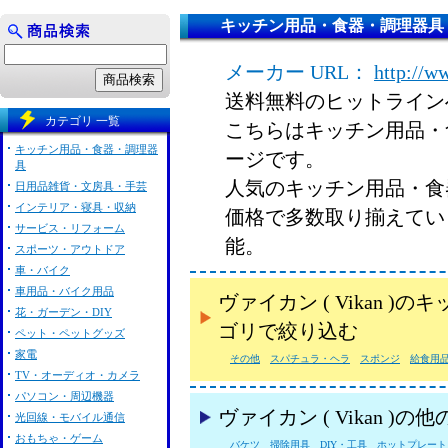
キッチン用品・食器・調理器具：ヴァ
メーカー URL：
http://w
送料無料のヒットライン
カテゴリ 一覧
こちらはキッチン用品・食器
キッチン用品・食器・調理器
ージです。
具
人気のキッチン用品・食器・
日用品雑貨・文房具・手芸
インテリア・寝具・収納
価格で多数取り揃えてい
サービス・リフォーム
能。
スポーツ・アウトドア
車・バイク
車用品・バイク用品
ヴァイカン ( Vikan
花・ガーデン・DIY
ゴリで絞り込む
ペット・ペットグッズ
家電
その他
スパチュラ・ヘラ
スポンジ
給食用
TV・オーディオ・カメラ
パソコン・周辺機器
ヴァイカン ( Vikan )
光回線・モバイル通信
おもちゃ・ゲーム
バケツ
掃除用具
DIY・工具
ホットプレート