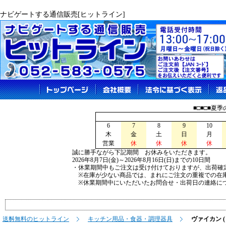
ナビゲートする通信販売[ヒットライン]
■□■□■夏
6
7
8
9
10
木
金
土
日
月
営業
休
休
休
休
誠に勝手ながら下記期間 お休みをいただきます。
2026年8月7日(金)～2026年8月16日(日)までの10日間
・休業期間中もご注文は受け付けておりますが、出荷確
※在庫が少ない商品では、まれにご注文の重複での在
※休業期間中にいただいたお問合せ・出荷日の連絡につ
送料無料のヒットライン
キッチン用品・食器・調理器具
ヴァイカン ( V