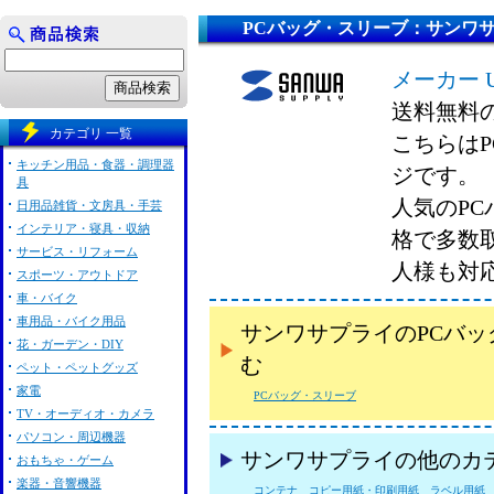
PCバッグ・スリーブ：サンワ
メーカー 
送料無料
カテゴリ 一覧
こちらは
キッチン用品・食器・調理器
ジです。
具
人気のP
日用品雑貨・文房具・手芸
インテリア・寝具・収納
格で多数
サービス・リフォーム
人様も対
スポーツ・アウトドア
車・バイク
車用品・バイク用品
サンワサプライのPCバ
花・ガーデン・DIY
む
ペット・ペットグッズ
家電
PCバッグ・スリーブ
TV・オーディオ・カメラ
パソコン・周辺機器
サンワサプライの他のカ
おもちゃ・ゲーム
楽器・音響機器
コンテナ
コピー用紙・印刷用紙
ラベル用紙