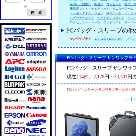
時間計・照度計
風速計
コンセント
締付工
円
床保護マット・チェアマット
モニターアーム
ドッキングステーション
冷却パッド・ノートP
スピーカーマイク
ヘッドホンスタンド
ヘッ
アクセサリー・パーツ
フットレスト
サーバ
PCバッグ・スリーブの
サンワサプライ
エレコム ( ELECOM )
プリンス
PCバッグ・スリーブ サンワサプラ
PCバッグ・スリーブ サンワサ
現在
114
件、
2,178
円～
33,303
円
PCバッグ・スリーブ サンワサプライを並べ替
1
2