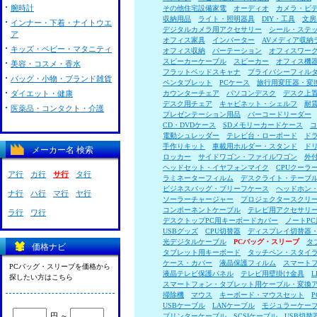
腕時計
その他住宅設備家電
オーディオ
カメラ・ビ
収納用品
ライト・照明器具
DIY・工具
文房
インナー・下着・ナイトウエ
デジタルカメラ用アクセサリー
シール・ステ
ア
オフィス家具
インバーター
AVメディア収納
キッズ・ベビー・マタニティ
オフィス収納
パーテーション
オフィスワー
スピーカーケーブル
スピーカー
オフィス機
美容・コスメ・香水
フラットベッドスキャナ
プライバシーフィル
バッグ・小物・ブランド雑貨
ペンタブレット
PCケース
旅行用変圧器・変
ダイエット・健康
カウンターチェア
パソコンデスク
デスク上
デスク用チェア
キャビネット・シェルフ
耐
医薬品・コンタクト・介護
プレゼンテーション用品
バーコードリーダー
CD・DVDケース
SDメモリーカードケース
コ
電動シュレッダー
テレビ台・ローボード
ド
手作りキット
車載用ホルダー・スタンド
ド
メーカー名 検索
ロッカー
サイドワゴン・ファイルワゴン
外
ヘッドセット・イヤフォンマイク
CPUクーラ
ア行
カ行
サ行
タ行
ラミネーターフィルム
デスクライト・テーブ
ビジネスバッグ・ブリーフケース
ヘッドホン
ナ行
ハ行
マ行
ヤ行
ソーラーチャージャー
プロジェクタースクリ
コンポーネントケーブル
テレビ用アクセサリ
ラ行
ワ行
デスクトップPC用キーボードカバー
ノートP
USBグッズ
CPU切替器
ディスプレイ切替器
光デジタルケーブル
PCバッグ・スリーブ
タ
価格ナビ
タブレット用キーボード
タッチペン・スタイ
ケース・カバー
液晶保護フィルム
スマート
PCバッグ・スリーブを価格から
液晶テレビ保護パネル
テレビ用壁掛け金具
探したい方はこちら
スマートフォン・タブレット用ケーブル・変換
掃除機
マウス
キーボード・マウスセット
USBケーブル
LANケーブル
モジュラーケー
円 ～
プリンターケーブル
SCSIケーブル
USB切替