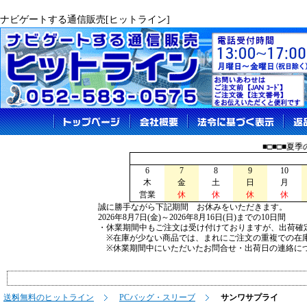
ナビゲートする通信販売[ヒットライン]
■□■□■夏
6
7
8
9
10
木
金
土
日
月
営業
休
休
休
休
誠に勝手ながら下記期間 お休みをいただきます。
2026年8月7日(金)～2026年8月16日(日)までの10日間
・休業期間中もご注文は受け付けておりますが、出荷確
※在庫が少ない商品では、まれにご注文の重複での在
※休業期間中にいただいたお問合せ・出荷日の連絡につ
送料無料のヒットライン
PCバッグ・スリーブ
サンワサプライ