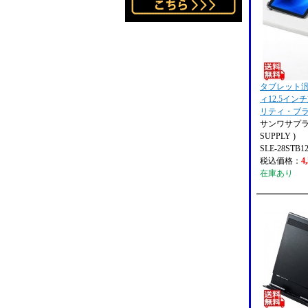
タブレット
ィ12.5イン
リティ・ブラ
サンワサプライ
SUPPLY )
SLE-28STB1
税込価格：
4
在庫あり