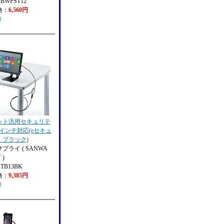
ABWPST12
格：
6,560円
り
ット汎用セキュリテ
13インチ対応(eセキュ
・ブラック)
プライ ( SANWA
 )
STB13BK
格：
9,385円
り