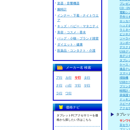
楽器・音響機器
プレゼ
CD・D
腕時計
電動シ
インナー・下着・ナイトウエ
手作り
ア
ロッカ
ヘッド
キッズ・ベビー・マタニティ
ラミネ
美容・コスメ・香水
ビジネ
バッグ・小物・ブランド雑貨
ソーラ
コンポ
ダイエット・健康
デスク
医薬品・コンタクト・介護
USBグ
光デジ
タブレ
ケース
メーカー名 検索
液晶テ
スマー
ア行
カ行
サ行
タ行
掃除機
USBケ
ナ行
ハ行
マ行
ヤ行
プリン
時間計
ラ行
ワ行
床保護
ドッキ
スピー
価格ナビ
アクセ
タブレッ
タブレットPCアクセサリーを価
格から探したい方はこちら
サンワ
京セラ (
プリンスト