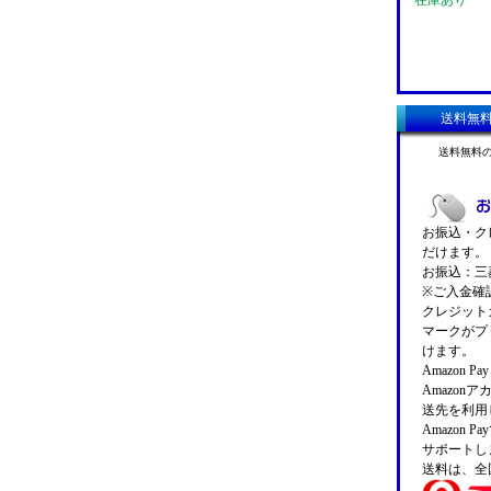
在庫あり
送料無
送料無料
お振込・クレ
だけます。
お振込：三菱
※ご入金確
クレジットカ
マークがプ
けます。
Amazon 
Amazo
送先を利用
Amazon
サポートし
送料は、全