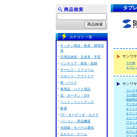
タブ
カテゴリ 一覧
キッチン用品・食器・調理器
具
サンワサ
日用品雑貨・文房具・手芸
その他
インテリア・寝具・収納
タブレ
サービス・リフォーム
スポーツ・アウトドア
車・バイク
サンワサ
車用品・バイク用品
コンテ
その他
花・ガーデン・DIY
収納用
ペット・ペットグッズ
デジタ
家電
オフィ
オフィ
TV・オーディオ・カメラ
スピー
パソコン・周辺機器
フラッ
ペンタ
光回線・モバイル通信
カウン
おもちゃ・ゲーム
デスク