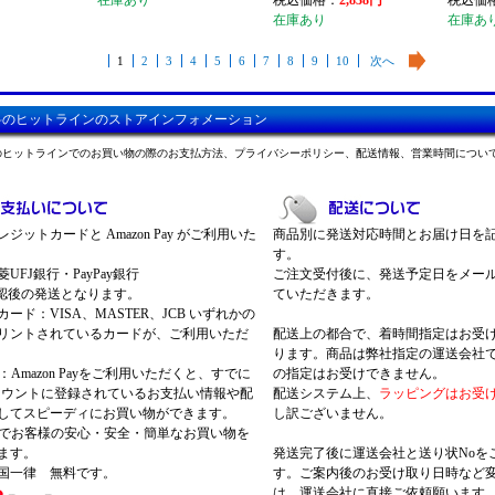
在庫あり
税込価格：
2,838円
税込価
在庫あり
在庫あ
1
2
3
4
5
6
7
8
9
10
次へ
料のヒットラインのストアインフォメーション
のヒットラインでのお買い物の際のお支払方法、プライバシーポリシー、配送情報、営業時間につい
ジットカードと Amazon Pay がご利用いた
商品別に発送対応時間とお届け日を
す。
UFJ銀行・PayPay銀行
ご注文受付後に、発送予定日をメー
認後の発送となります。
ていただきます。
ード：VISA、MASTER、JCB いずれかの
リントされているカードが、ご利用いただ
配送上の都合で、着時間指定はお受
ります。商品は弊社指定の運送会社
Pay：Amazon Payをご利用いただくと、すでに
の指定はお受けできません。
nアカウントに登録されているお支払い情報や配
配送システム上、
ラッピングはお受
してスピーディにお買い物ができます。
し訳ございません。
 Payでお客様の安心・安全・簡単なお買い物を
ます。
発送完了後に運送会社と送り状Noを
国一律 無料です。
す。ご案内後のお受け取り日時など
は、運送会社に直接ご依頼願います