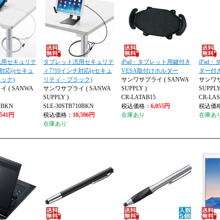
汎用セキュリテ
タブレット汎用セキュリテ
iPad・タブレット用鍵付き
iPad
チ対応(eセキュ
ィ7?10インチ対応(eセキュ
VESA取付けホルダー
ター付
ック)
リティ・ブラック)
サンワサプライ ( SANWA
サンワサ
 ( SANWA
サンワサプライ ( SANWA
SUPPLY )
SUPPLY
SUPPLY )
CR-LATAB15
CR-LA
2BKN
SLE-30STB710BKN
税込価格：
6,055円
税込価
,541円
税込価格：
10,596円
在庫あり
在庫あ
在庫あり