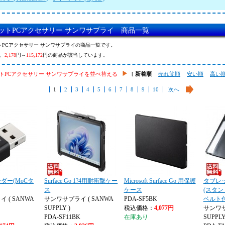
ットPCアクセサリー サンワサプライ 商品一覧
トPCアクセサリー サンワサプライの商品一覧です。
、
2,178
円～
115,172
円の商品が該当しています。
トPCアクセサリー サンワサプライを並べ替える
[
新着順
売れ筋順
安い順
高い
1
2
3
4
5
6
7
8
9
10
次へ
ダー(MoCタ
Surface Go 1?4用耐衝撃ケー
Microsoft Surface Go 用保護
タブレ
ス
ケース
(スタ
 ( SANWA
サンワサプライ ( SANWA
PDA-SF5BK
ベルト付
SUPPLY )
税込価格：
4,077円
サンワサ
PDA-SF11BK
在庫あり
SUPPLY