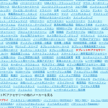
ンテーション用品
バーコードリーダー
USBメモリ・フラッシュドライブ
マウス・キーボード・
VDケース
SDメモリーカードケース
コンパクトフラッシュケース
コピー用紙
インクジェット
ュレッダー
テレビ台・ローボード
ドライバー
台車
ハンディライト
ビーコン
テンキー
ウ
キット
車載用ホルダー・スタンド
ドリンクホルダー
マイク
ノートPCスタンド
デスクトップ
ー
サイドワゴン・ファイルワゴン
外付けメモリカードリーダー
スイッチングハブ
セット・イヤフォンマイク
CPUクーラー
エアーダスター
レンズクリーナー
ラミネーター
ーターフィルム
デスクライト・テーブルランプ
家具転倒防止用品
防犯カメラ単体
インクカー
スバッグ・ブリーフケース
ヘッドホン・イヤホン
HDMIケーブル
ポータブルスピーカー
AC式
ーチャージャー
プロジェクタースクリーン
三脚
顕微鏡
アンテナケーブル
S端子ケーブル
ーネントケーブル
テレビ用アクセサリー
カメラ用クランプ・グリップ
マウスパッド
リストレ
トップPC用キーボードカバー
ノートPC用キーボードカバー
USBハブ
PC用ACアダプター
加湿
ッズ
CPU切替器
ディスプレイ切替器・分配器
切替機・分配器
HDMI切替器・分配器
ケーブ
タルケーブル
PCバッグ・スリーブ
タブレットカバー・ケース
タブレット用液晶保護フィルム
ット用キーボード
タッチペン・スタイラス
タブレット用スタンド
タブレットPCアクセサリー
・カバー
液晶保護フィルム
スマートフォンスタンド
スマートフォン・携帯電話用アクセサリー
レビ保護パネル
テレビ用壁掛け金具
LED蛍光灯
その他生活家電
家電
カーチャージャー・充
トフォン・タブレット用ケーブル・変換アダプター
変換コネクタ・ケーブル
レーザー距離計
D
マウス
キーボード・マウスセット
PCサプライ・消耗品
オフィス機器用アクセサリー・部品
ーブル
LANケーブル
モジュラーケーブル
ディスプレイケーブル
電源ケーブル
RS-232Cケー
ターケーブル
SCSIケーブル
USB切替器
レーザープリンタ用紙
アイロンプリント用紙
バッグ
・照度計
風速計
コンセント
締付工具
温湿度計
イス・チェア用部品
デスク用部品
マット・チェアマット
モニターアーム
特定小電力トランシーバー
デジタルメモ
クレードル・
ングステーション
冷却パッド・ノートPCクーラー
ドライブケース
整理用品
PCケースファン
カーマイク
ヘッドホンスタンド
ヘッドホン・イヤホン用アクセサリー
ワイヤレス充電器
サリー・パーツ
フットレスト
サーバーラック
レーザーポインター・指示棒
トPCアクセサリーの他のメーカーを見る
サプライ
アーキサイト ( ARCHISITE )
バッファロー ( BUFFALO )
NEC ( NEC )
エレコム ( ELEC
 KYOCERA )
ソフトバンクセレクション
ドッペルギャンガー
パナソニック ( Panasonic )
ン ( PRINCETON )
レイ・アウト ( ray-out )