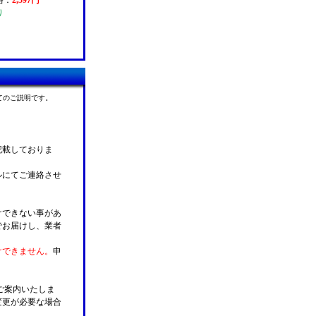
格：
2,597円
り
てのご説明です。
記載しておりま
ルにてご連絡させ
けできない事があ
でお届けし、業者
けできません。
申
ご案内いたしま
変更が必要な場合
。