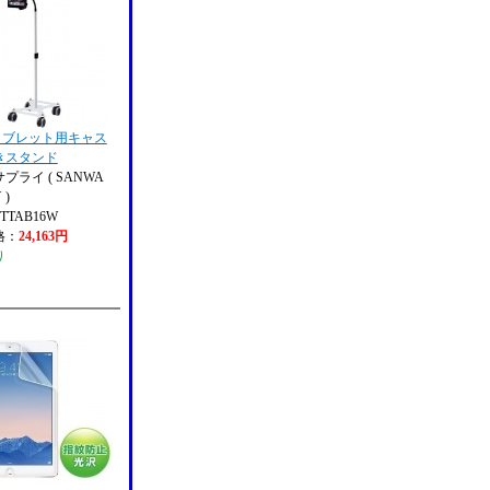
・タブレット用キャス
きスタンド
プライ ( SANWA
 )
STTAB16W
格：
24,163円
り