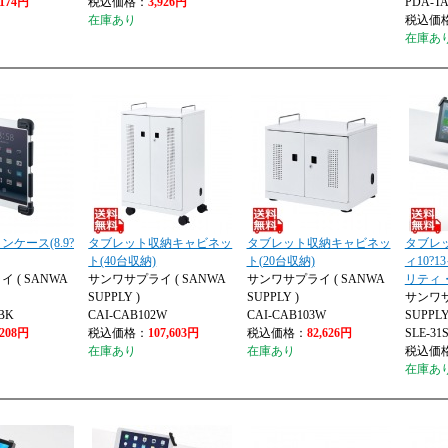
,174円
税込価格：
3,926円
PDA-T
在庫あり
税込価
在庫あ
ケース(8.9?
タブレット収納キャビネッ
タブレット収納キャビネッ
タブレ
ト(40台収納)
ト(20台収納)
ィ10?
 ( SANWA
サンワサプライ ( SANWA
サンワサプライ ( SANWA
リティ
SUPPLY )
SUPPLY )
サンワサ
BK
CAI-CAB102W
CAI-CAB103W
SUPPLY
,208円
税込価格：
107,603円
税込価格：
82,626円
SLE-31
在庫あり
在庫あり
税込価
在庫あ