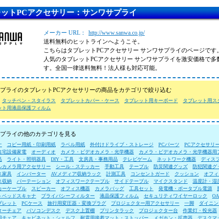
レットPCアクセサリー：サンワサプライ
メーカー URL：
http://www.sanwa.co.jp/
送料無料のヒットラインへようこそ。
こちらはタブレットPCアクセサリー サンワサプライのページです
人気のタブレットPCアクセサリー サンワサプライを激安価格で多
す。全国一律送料無料！法人様も対応可能。
プライのタブレットPCアクセサリーの商品をカテゴリで絞り込む
タッチペン・スタイラス
タブレットカバー・ケース
タブレット用キーボード
タブレット用ス
ット用液晶保護フィルム
プライの他のカテゴリを見る
ナ
コピー用紙・印刷用紙
ラベル用紙
外付けドライブ・ストレージ
PCパーツ
PCアクセサリ
住宅設備家電
オーディオ
カメラ・ビデオカメラ・光学機器
カメラ・ビデオカメラ・光学機器用
品
ライト・照明器具
DIY・工具
文房具・事務用品
テレビゲーム
ネットワーク機器
ディス
ルカメラ用アクセサリー
シール・ステッカー
手動工具
テーブル
防災関連グッズ
防犯関連グ
ス家具
インバーター
AVメディア収納ラック
計測工具
コンセントガード
クッション
オフィ
ス収納
パーテーション
オフィスワークテーブル
サイドテーブル
マイクスタンド
温度計・湿
カーケーブル
スピーカー
オフィス機器
カメラバッグ
工具セット
発電機・ポータブル電源
トベッドスキャナ
プライバシーフィルター
液晶保護フィルム
セキュリティワイヤーロック
O
ブレット
PCケース
旅行用変圧器・変換プラグ
プロジェクター用アクセサリー
一脚
ダイニン
ターチェア
パソコンデスク
デスク上置棚
プリンタラック
プロジェクター台
作業灯・投光器
用チェア
キャビネット・シェルフ
耐震用接着マット・ストッパー
メガホン・拡声器
デスクマ