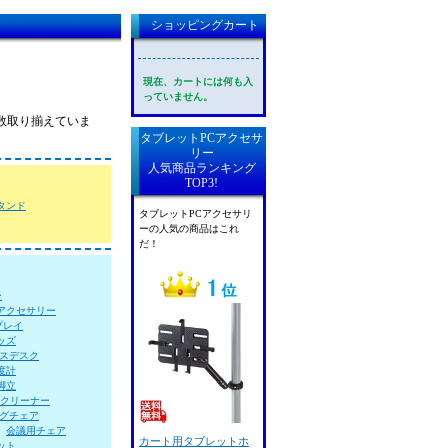
ショッピングカート
現在、カートには何も入
っていません。
。
数取り揃えていま
タブレットPCアクセサ
リー
人気商品ランキング
TOP3!
タンド
タブレットPCアクセサリ
ーの人気の商品はこれ
だ！
ー
アクセサリー
プレイ
ッズ
スデスク
度計
脚立
Aクリーナー
グチェア
会議用チェア
カート用タブレットホ
ット