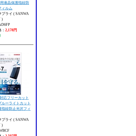
Air2用液晶保護指紋防
フィルム
プライ ( SANWA
 )
AD6FP
格：
2,178円
り
で対応フリーカット
ブルーライトカット
護指紋防止光沢フィ
プライ ( SANWA
 )
0WBCF