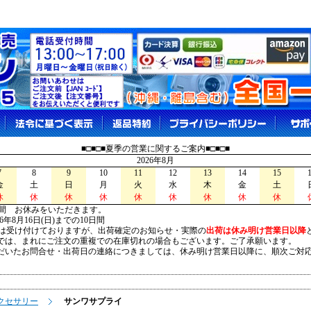
■□■□■夏季の営業に関するご案内■□■□■
2026年8月
7
8
9
10
11
12
13
14
15
金
土
日
月
火
水
木
金
土
休
休
休
休
休
休
休
休
休
間 お休みをいただきます。
026年8月16日(日)までの10日間
は受け付けておりますが、出荷確定のお知らせ・実際の
出荷は休み明け営業日以降
は、まれにご注文の重複での在庫切れの場合もございます。ご了承願います。
いたお問合せ・出荷日の連絡につきましては、休み明け営業日以降に、順次ご対
クセサリー
サンワサプライ