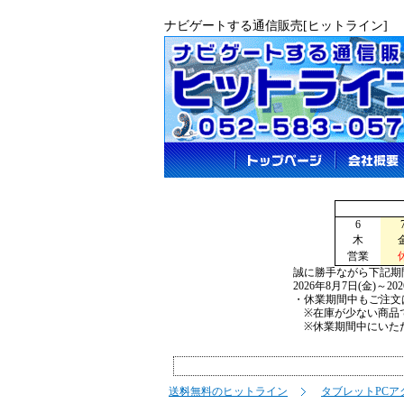
ナビゲートする通信販売[ヒットライン]
6
木
営業
誠に勝手ながら下記期
2026年8月7日(金)～2
・休業期間中もご注文
※在庫が少ない商品で
※休業期間中にいただ
送料無料のヒットライン
タブレットPCア