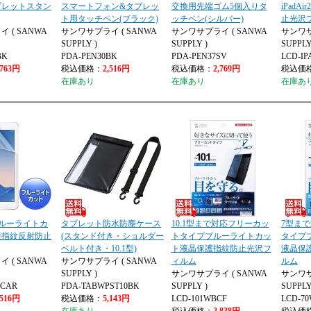
ブレットスタン
スマートフォン&タブレッ
交換用先端ゴム5個入りタ
iPad
ト用タッチペン(ブラック)
ッチペン(シルバー)
止光沢
 ( SANWA
サンワサプライ ( SANWA
サンワサプライ ( SANWA
サンワサ
SUPPLY )
SUPPLY )
SUPPLY
BK
PDA-PEN30BK
PDA-PEN37SV
LCD-IP
,763円
税込価格：
2,516円
税込価格：
2,769円
税込価
在庫あり
在庫あり
在庫あ
用ブルーライトカ
タブレット防水防塵ケース
10.1型まで対応フリーカッ
7型ま
護指紋反射防止
(スタンド付き・ショルダー
トタイプブルーライトカッ
タイプ
ベルト付き・10.1型)
ト液晶保護指紋防止光沢フ
液晶保
 ( SANWA
サンワサプライ ( SANWA
ィルム
ルム
SUPPLY )
サンワサプライ ( SANWA
サンワサ
BCAR
PDA-TABWPST10BK
SUPPLY )
SUPPLY
,516円
税込価格：
5,143円
LCD-101WBCF
LCD-7