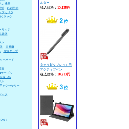
ルダー
入力機器
税込価格：
15,138円
用紙
名刺用紙
ェブカメラ
PCラック
トリッジ
充電器
スト
器
扇風機
ル
電源タップ
キーボード
京セラ製タブレット用
電器
アクティブペン
VIケーブル
税込価格：
10,213円
有線LAN
ブル
用アクセサリー
ドック
OM )