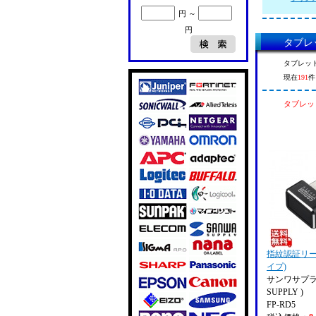
円 ～
円
タブレ
タブレッ
現在
191
件
タブレッ
指紋認証リー
イプ)
サンワサプライ
SUPPLY )
FP-RD5