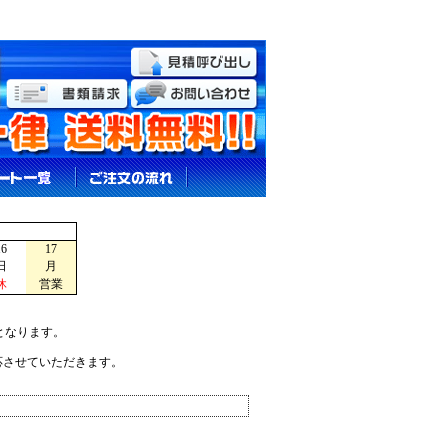
16
17
日
月
休
営業
となります。
応させていただきます。