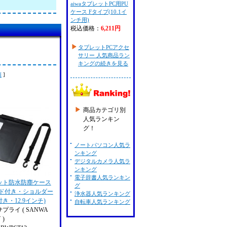
aiwaタブレットPC用PU
ケース Fタイプ(10.1イ
ンチ用)
税込価格：
6,211円
タブレットPCアクセ
サリー 人気商品ラン
キングの続きを見る
順
]
商品カテゴリ別
人気ランキン
グ！
ノートパソコン人気ラ
ンキング
デジタルカメラ人気ラ
ンキング
電子辞書人気ランキン
ット防水防塵ケース
グ
ンド付き・ショルダー
浄水器人気ランキング
き・12.9インチ)
自転車人気ランキング
プライ ( SANWA
 )