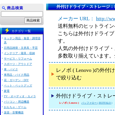
外付けドライブ・ストレージ：レノボ 
メーカー URL：
http://w
送料無料のヒットライン
カテゴリ 一覧
こちらは外付けドライブ・ス
キッチン用品・食器・調理器
す。
具
人気の外付けドライブ・スト
日用品雑貨・文房具・手芸
インテリア・寝具・収納
多数取り揃えています。
サービス・リフォーム
スポーツ・アウトドア
レノボ ( Lenovo )
車・バイク
車用品・バイク用品
で絞り込む
花・ガーデン・DIY
ペット・ペットグッズ
家電
外付けドライブ・ストレ
TV・オーディオ・カメラ
パソコン・周辺機器
レノボ ( Lenovo )
バッファロー ( BUFFALO )
おもちゃ・ゲーム
楽器・音響機器