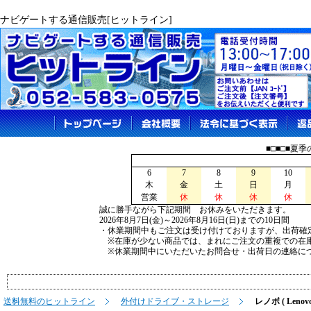
ナビゲートする通信販売[ヒットライン]
■□■□■夏
6
7
8
9
10
木
金
土
日
月
営業
休
休
休
休
誠に勝手ながら下記期間 お休みをいただきます。
2026年8月7日(金)～2026年8月16日(日)までの10日間
・休業期間中もご注文は受け付けておりますが、出荷確
※在庫が少ない商品では、まれにご注文の重複での在
※休業期間中にいただいたお問合せ・出荷日の連絡につ
送料無料のヒットライン
外付けドライブ・ストレージ
レノボ ( Lenovo