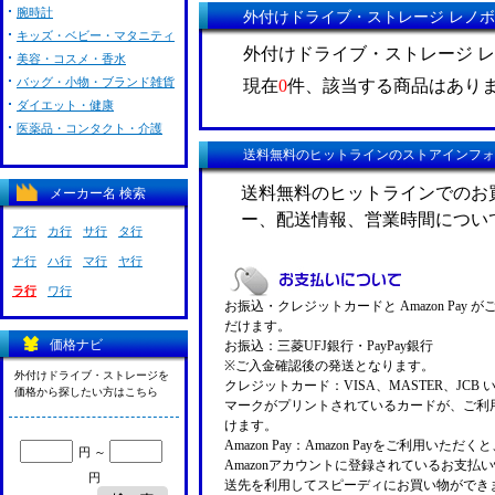
腕時計
外付けドライブ・ストレージ レノボ ( 
キッズ・ベビー・マタニティ
外付けドライブ・ストレージ レノボ
美容・コスメ・香水
バッグ・小物・ブランド雑貨
現在
0
件、該当する商品はあり
ダイエット・健康
医薬品・コンタクト・介護
送料無料のヒットラインのストアインフォ
送料無料のヒットラインでのお
メーカー名 検索
ー、配送情報、営業時間につい
ア行
カ行
サ行
タ行
ナ行
ハ行
マ行
ヤ行
ラ行
ワ行
お振込・クレジットカードと Amazon Pay 
だけます。
価格ナビ
お振込：三菱UFJ銀行・PayPay銀行
※ご入金確認後の発送となります。
外付けドライブ・ストレージを
クレジットカード：VISA、MASTER、JCB 
価格から探したい方はこちら
マークがプリントされているカードが、ご利
けます。
Amazon Pay：Amazon Payをご利用いただ
円 ～
Amazonアカウントに登録されているお支払
円
送先を利用してスピーディにお買い物ができ