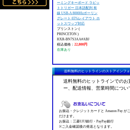
ーミングキーボード ラピッ
トトリガー 日本語配列 有
線 USB-A 8000Hzポーリン
グレート 65%レイアウト ホ
ットスワップ対応
プリンストン (
PRINCETON )
HXR-BN7S3AA#ABJ
税込価格：
22,800円
在庫あり
送料無料のヒットラインのストアインフォ
送料無料のヒットラインでのお
ー、配送情報、営業時間につい
お振込・クレジットカードと Amazon Pay 
だけます。
お振込：三菱UFJ銀行・PayPay銀行
※ご入金確認後の発送となります。