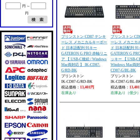
円 ～
円
プリンストン CD87 テンキ
プリンストン CD
ーレス メカニカルキーボー
ーレス メカニカ
ド 日本語配列 91キー
ド 日本語配列 9
GATERON G PRO 赤軸リニ
GATERON G P
ア 【 USB-C接続 / Windows
ッキー 【 USB-C
Mac両対応 】 IK-CD87-
Windows Mac両対
G/RD-BK
CD87-G/BL-BK
プリンストン
プリンストン
IK-CD87-G/RD-BK
IK-CD87-G/BL-B
税込価格：
13,401円
税込価格：
13,40
在庫あり
在庫あり（僅少