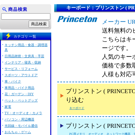
キーボード：プリンストン ( PRIN
メーカー U
送料無料の
カテゴリ 一覧
こちらはキーボ
キッチン用品・食器・調理器
ージです。
具
人気のキーボー
日用品雑貨・文房具・手芸
インテリア・寝具・収納
価格で多数
サービス・リフォーム
人様も対応
スポーツ・アウトドア
車・バイク
車用品・バイク用品
プリンストン ( PRINC
花・ガーデン・DIY
り込む
ペット・ペットグッズ
家電
キーボード
TV・オーディオ・カメラ
パソコン・周辺機器
プリンストン ( PRINCE
光回線・モバイル通信
おもちゃ・ゲーム
PC用メモリ
オーディオ
ネットワーク機器