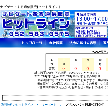
ナビゲートする通信販売[ヒットライン]
■□■□■夏
6
7
8
9
10
木
金
土
日
月
営業
休
休
休
休
誠に勝手ながら下記期間 お休みをいただきます。
2026年8月7日(金)～2026年8月16日(日)までの10日間
・休業期間中もご注文は受け付けておりますが、出荷確
※在庫が少ない商品では、まれにご注文の重複での在
※休業期間中にいただいたお問合せ・出荷日の連絡につ
送料無料のヒットライン
キーボード
プリンストン ( PRINCETON )