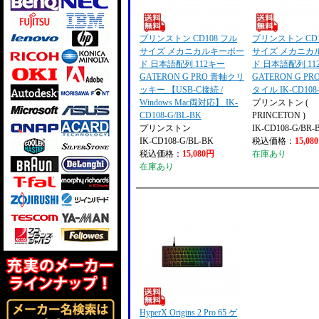
プリンストン CD108 フル
プリンストン CD1
サイズ メカニカルキーボー
サイズ メカニカ
ド 日本語配列 112キー
ド 日本語配列 11
GATERON G PRO 青軸クリ
GATERON G P
ッキー 【USB-C接続 /
タイル IK-CD108-
Windows Mac両対応】 IK-
プリンストン (
CD108-G/BL-BK
PRINCETON )
プリンストン
IK-CD108-G/BR-
IK-CD108-G/BL-BK
税込価格：
15,08
税込価格：
15,080円
在庫あり
在庫あり
HyperX Origins 2 Pro 65 ゲ