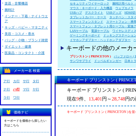
楽器・音響機器
セキュリティワイヤーロック
腕時計用ベルト
マウス・キーボード・入力機器
ウェブカメラ
腕時計
USBハブ
デスクライト
USBグッズ
HDMI
インナー・下着・ナイトウエ
タブレットカバー・ケース
タッチペン・スタ
ア
スマートフォンスタンド
スマートフォン・携
スマートフォン・タブレット用ケーブル・変換
キッズ・ベビー・マタニティ
LANケーブル
電源ケーブル
ワイヤレスディ
美容・コスメ・香水
ゲーミングキーボード
ドッキングステーショ
バッグ・小物・ブランド雑貨
イヤホンアダプター・ヘッドホンアダプター
ダイエット・健康
キーボードの他のメーカ
医薬品・コンタクト・介護
プリンストン ( PRINCETON )
バッファロー ( B
サンワサプライ
ドッペルギャンガー
日本ト
メーカー名 検索
キーボード プリンストン ( PRINCE
ア行
カ行
サ行
タ行
キーボード プリンストン ( PRI
ナ行
ハ行
マ行
ヤ行
ラ行
ワ行
現在
9
件、
13,401
円～
28,748
円の
キーボード プリンストン ( PRINCETON )を
価格ナビ
キーボードを価格から探したい
方はこちら