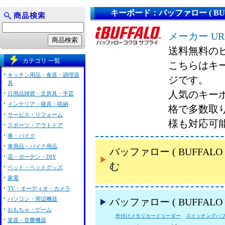
キーボード：バッファロー ( BUF
メーカー UR
送料無料の
カテゴリ 一覧
こちらはキーボ
キッチン用品・食器・調理器
ジです。
具
人気のキーボー
日用品雑貨・文房具・手芸
インテリア・寝具・収納
格で多数取
サービス・リフォーム
様も対応可
スポーツ・アウトドア
車・バイク
車用品・バイク用品
バッファロー ( BUFF
花・ガーデン・DIY
む
ペット・ペットグッズ
家電
TV・オーディオ・カメラ
パソコン・周辺機器
バッファロー ( BUFFA
おもちゃ・ゲーム
外付けメモリカードリーダー
スイッチングハ
楽器・音響機器