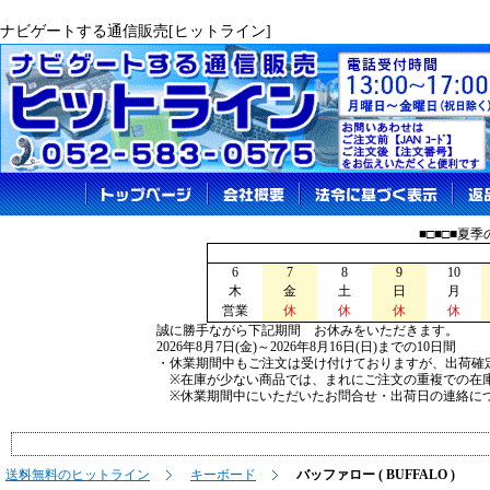
ナビゲートする通信販売[ヒットライン]
■□■□■夏
6
7
8
9
10
木
金
土
日
月
営業
休
休
休
休
誠に勝手ながら下記期間 お休みをいただきます。
2026年8月7日(金)～2026年8月16日(日)までの10日間
・休業期間中もご注文は受け付けておりますが、出荷確
※在庫が少ない商品では、まれにご注文の重複での在
※休業期間中にいただいたお問合せ・出荷日の連絡につ
送料無料のヒットライン
キーボード
バッファロー ( BUFFALO )