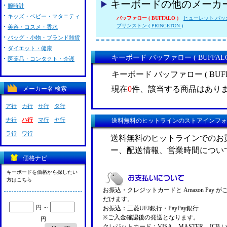
キーボードの他のメーカ
腕時計
キッズ・ベビー・マタニティ
バッファロー ( BUFFALO )
ヒューレット パッカー
プリンストン ( PRINCETON )
美容・コスメ・香水
バッグ・小物・ブランド雑貨
ダイエット・健康
キーボード バッファロー ( BUFFAL
医薬品・コンタクト・介護
キーボード バッファロー ( BUF
現在
0
件、該当する商品はあり
メーカー名 検索
ア行
カ行
サ行
タ行
ナ行
ハ行
マ行
ヤ行
送料無料のヒットラインのストアインフォ
ラ行
ワ行
送料無料のヒットラインでのお
ー、配送情報、営業時間につい
価格ナビ
キーボードを価格から探したい
方はこちら
お振込・クレジットカードと Amazon Pay 
だけます。
円 ～
お振込：三菱UFJ銀行・PayPay銀行
※ご入金確認後の発送となります。
円
クレジットカード：VISA、MASTER、JCB 