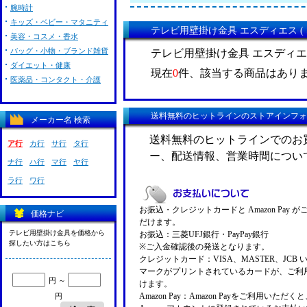
腕時計
キッズ・ベビー・マタニティ
テレビ用壁掛け金具 エスディエス ( 
美容・コスメ・香水
バッグ・小物・ブランド雑貨
テレビ用壁掛け金具 エスディエス 
ダイエット・健康
現在
0
件、該当する商品はあり
医薬品・コンタクト・介護
送料無料のヒットラインのストアインフォ
メーカー名 検索
送料無料のヒットラインでのお
ア行
カ行
サ行
タ行
ー、配送情報、営業時間につい
ナ行
ハ行
マ行
ヤ行
ラ行
ワ行
お振込・クレジットカードと Amazon Pay 
価格ナビ
だけます。
テレビ用壁掛け金具を価格から
お振込：三菱UFJ銀行・PayPay銀行
探したい方はこちら
※ご入金確認後の発送となります。
クレジットカード：VISA、MASTER、JCB 
マークがプリントされているカードが、ご利
円 ～
けます。
Amazon Pay：Amazon Payをご利用いただ
円