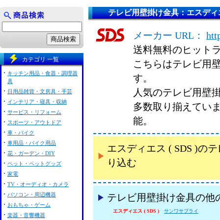
テレビ用壁掛け金具：エスディエス 
メーカー URL：
htt
送料無料のヒット
カテゴリ 一覧
こちらはテレビ用壁掛
キッチン用品・食器・調理器
す。
具
人気のテレビ用壁掛け
日用品雑貨・文房具・手芸
インテリア・寝具・収納
多数取り揃えてい
サービス・リフォーム
能。
スポーツ・アウトドア
車・バイク
車用品・バイク用品
エスディエス ( SDS 
花・ガーデン・DIY
り込む
ペット・ペットグッズ
家電
TV・オーディオ・カメラ
パソコン・周辺機器
テレビ用壁掛け金具の他
おもちゃ・ゲーム
エスディエス ( SDS )
サンワサプライ
楽器・音響機器