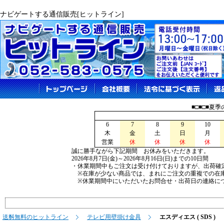
ナビゲートする通信販売[ヒットライン]
■□■□■夏
6
7
8
9
10
木
金
土
日
月
営業
休
休
休
休
誠に勝手ながら下記期間 お休みをいただきます。
2026年8月7日(金)～2026年8月16日(日)までの10日間
・休業期間中もご注文は受け付けておりますが、出荷確
※在庫が少ない商品では、まれにご注文の重複での在
※休業期間中にいただいたお問合せ・出荷日の連絡につ
送料無料のヒットライン
テレビ用壁掛け金具
エスディエス ( SDS )