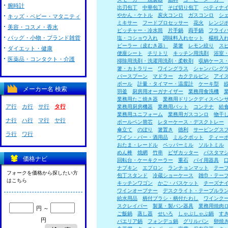
腕時計
出刃包丁
中華包丁
そば切り包丁
ぺティナ
やかん・ケトル
炭火コンロ
ガスコンロ
シ
キッズ・ベビー・マタニティ
ミキサー
フードプロセッサー
花火
レンジ
美容・コスメ・香水
ピッチャー・冷水筒
片手鍋
両手鍋
フライ
バッグ・小物・ブランド雑貨
塩・コショウ入れ
調味料入れセット
楊枝入
ピーラー（皮むき器）
菜箸
レモン絞り
ス
ダイエット・健康
便座シート
チリトリ
キッチン用洗剤
浴室
医薬品・コンタクト・介護
掃除用洗剤・洗濯用洗剤・柔軟剤
収納ケース
箸・カトラリー
ワイングラス
シャンパング
バースプーン
マドラー
カクテルピン
アイ
ボール
計量・タイマー・温度計
ケーキ型
メーカー名 検索
羽釜
厨房用オーガナイザー
業務用食洗機
業務用たこ焼き器
業務用ドリンクディスペン
ア行
カ行
サ行
タ行
業務用厨房機器
業務用バット
コンテナ
給
業務用ユニフォーム
業務用ガスコンロ
物干
ナ行
ハ行
マ行
ヤ行
ボールペン替芯
レターケース・デスクトレー
傘立て
のぼり
箸置き
徳利
サービングス
ラ行
ワ行
ワイン・バー・酒用品
ミルクポット
ティー
おたま・レードル
ペッパーミル
ソルトミル
めん棒
焼網
竹串
ピザカッター
パスタマ
価格ナビ
回転台・ケーキクーラー
重石
パイ用器具
ナプキン
エプロン
ランチョンマット
テー
フォークを価格から探したい方
包丁スタンド
冷蔵ショーケース
雑巾・テー
はこちら
キッチンワゴン
かご・バスケット
チーズナ
ワインオープナー
デスクライト・テーブルラ
給水用品
柄付ブラシ・柄付たわし
ワインク
スクレイパー
製菓・製パン器具
業務用焼肉
円 ～
ご飯鍋
蒸し器
せいろ
しゃぶしゃぶ鍋
す
円
パエリア鍋
フォンデュ鍋
グリルパン
卵焼