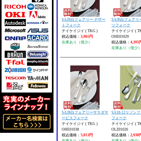
SA洋白フェアリー デザー
SA洋白フェアリ
トフォーク
ツフォーク
テイケイジイ ( TKG )
テイケイジイ ( TK
税込価格：
3,961円
OHE01029
在庫あり（僅少）
税込価格：
4,395
在庫あり（僅少
SA洋白フェアリーサラダサ
SA18-12リゾン
ービスフォーク
フォーク
テイケイジイ ( TKG )
テイケイジイ ( TK
OHE01038
OLZ01026
税込価格：
5,013円
税込価格：
2,930
在庫あり（僅少）
在庫あり（僅少