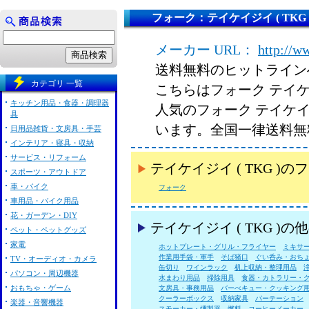
フォーク：テイケイジイ ( TKG 
メーカー URL：
http://w
送料無料のヒットライン
カテゴリ 一覧
こちらはフォーク テイケイ
キッチン用品・食器・調理器
人気のフォーク テイケイジ
具
います。全国一律送料無
日用品雑貨・文房具・手芸
インテリア・寝具・収納
サービス・リフォーム
テイケイジイ ( TKG 
スポーツ・アウトドア
車・バイク
フォーク
車用品・バイク用品
花・ガーデン・DIY
テイケイジイ ( TKG )
ペット・ペットグッズ
家電
ホットプレート・グリル・フライヤー
ミキサ
作業用手袋・軍手
そば猪口
ぐい呑み・おち
TV・オーディオ・カメラ
缶切り
ワインラック
机上収納・整理用品
パソコン・周辺機器
水まわり用品
掃除用具
食器・カトラリー・
おもちゃ・ゲーム
文房具・事務用品
バーべキュー・クッキング
クーラーボックス
収納家具
パーテーション
楽器・音響機器
スモーカー・燻製器
燃料
コーヒーメーカー