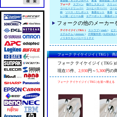
食器棚・キッチンボード
家電
保存容器・キ
フォーク
スプーン
物干しスタンド
スリッ
コーヒードリッパー
コーヒーサーバー
コー
鉢
ソース・だしポット
食器セット
食器
レジ袋・ビニール袋
エアーポット・保温ポッ
フォークの他のメーカー
テイケイジイ ( TKG )
ストウブ ( staub )
ビク
エテルナム ( eternum )
片岡製作所 ( KATAOKA )
ノリタケカンパニーリミテド
フォーク テイケイジイ ( TKG ) 
フォーク テイケイジイ ( TKG
現在
15
件、
2,930
円～
5,300
円の
フォーク テイケイジイ ( TKG )を並べ替える