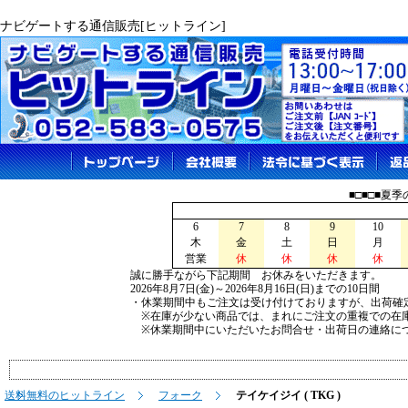
ナビゲートする通信販売[ヒットライン]
■□■□■夏
6
7
8
9
10
木
金
土
日
月
営業
休
休
休
休
誠に勝手ながら下記期間 お休みをいただきます。
2026年8月7日(金)～2026年8月16日(日)までの10日間
・休業期間中もご注文は受け付けておりますが、出荷確
※在庫が少ない商品では、まれにご注文の重複での在
※休業期間中にいただいたお問合せ・出荷日の連絡につ
送料無料のヒットライン
フォーク
テイケイジイ ( TKG )