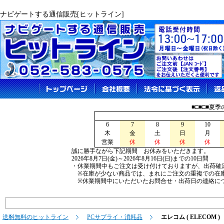
ナビゲートする通信販売[ヒットライン]
■□■□■夏
6
7
8
9
10
木
金
土
日
月
営業
休
休
休
休
誠に勝手ながら下記期間 お休みをいただきます。
2026年8月7日(金)～2026年8月16日(日)までの10日間
・休業期間中もご注文は受け付けておりますが、出荷確
※在庫が少ない商品では、まれにご注文の重複での在
※休業期間中にいただいたお問合せ・出荷日の連絡につ
送料無料のヒットライン
PCサプライ・消耗品
エレコム ( ELECOM )