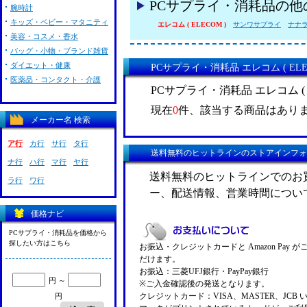
PCサプライ・消耗品の
腕時計
キッズ・ベビー・マタニティ
エレコム ( ELECOM )
サンワサプライ
ナナラベ
美容・コスメ・香水
バッグ・小物・ブランド雑貨
ダイエット・健康
PCサプライ・消耗品 エレコム ( EL
医薬品・コンタクト・介護
PCサプライ・消耗品 エレコム (
現在
0
件、該当する商品はあり
メーカー名 検索
ア行
カ行
サ行
タ行
送料無料のヒットラインのストアインフォ
ナ行
ハ行
マ行
ヤ行
送料無料のヒットラインでのお
ラ行
ワ行
ー、配送情報、営業時間につい
価格ナビ
PCサプライ・消耗品を価格から
探したい方はこちら
お振込・クレジットカードと Amazon Pay 
だけます。
お振込：三菱UFJ銀行・PayPay銀行
円 ～
※ご入金確認後の発送となります。
クレジットカード：VISA、MASTER、JCB 
円