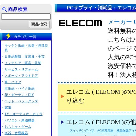
PCサプライ・消耗品：エレコム ( 
メーカー 
送料無料
カテゴリ 一覧
こちらはPC
キッチン用品・食器・調理器
のページ
具
人気のPCサ
日用品雑貨・文房具・手芸
インテリア・寝具・収納
激安価格
サービス・リフォーム
料！法人
スポーツ・アウトドア
車・バイク
車用品・バイク用品
エレコム ( ELECOM
花・ガーデン・DIY
り込む
ペット・ペットグッズ
家電
TV・オーディオ・カメラ
パソコン・周辺機器
エレコム ( ELECOM 
おもちゃ・ゲーム
スイッチングハブ
AC式充電器
液晶保護フィ
楽器・音響機器