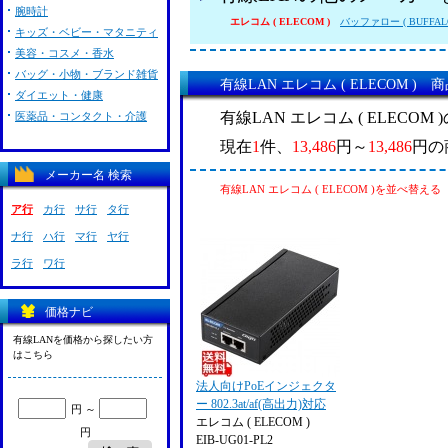
腕時計
エレコム ( ELECOM )
バッファロー ( BUFFALO
キッズ・ベビー・マタニティ
美容・コスメ・香水
バッグ・小物・ブランド雑貨
有線LAN エレコム ( ELECOM ) 
ダイエット・健康
有線LAN エレコム ( ELECO
医薬品・コンタクト・介護
現在
1
件、
13,486
円～
13,486
円の
メーカー名 検索
有線LAN エレコム ( ELECOM )を並べ替える
ア行
カ行
サ行
タ行
ナ行
ハ行
マ行
ヤ行
ラ行
ワ行
価格ナビ
有線LANを価格から探したい方
はこちら
法人向けPoEインジェクタ
ー 802.3at/af(高出力)対応
円 ～
エレコム ( ELECOM )
円
EIB-UG01-PL2