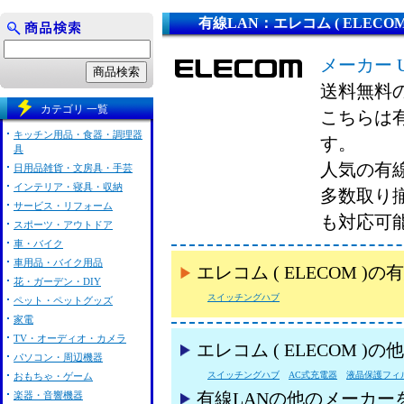
有線LAN：エレコム ( ELECOM
メーカー 
送料無料
カテゴリ 一覧
こちらは有線
キッチン用品・食器・調理器
す。
具
人気の有線L
日用品雑貨・文房具・手芸
インテリア・寝具・収納
多数取り
サービス・リフォーム
も対応可
スポーツ・アウトドア
車・バイク
車用品・バイク用品
エレコム ( ELECOM 
花・ガーデン・DIY
スイッチングハブ
ペット・ペットグッズ
家電
TV・オーディオ・カメラ
エレコム ( ELECOM 
パソコン・周辺機器
スイッチングハブ
AC式充電器
液晶保護フィ
おもちゃ・ゲーム
楽器・音響機器
有線LANの他のメーカー