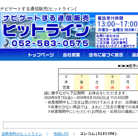
ナビゲートする通信販売[ヒットライン]
■□■□■夏
6
7
8
9
10
木
金
土
日
月
営業
休
休
休
休
誠に勝手ながら下記期間 お休みをいただきます。
2026年8月7日(金)～2026年8月16日(日)までの10日間
・休業期間中もご注文は受け付けておりますが、出荷確
※在庫が少ない商品では、まれにご注文の重複での在
※休業期間中にいただいたお問合せ・出荷日の連絡につ
送料無料のヒットライン
有線LAN
エレコム ( ELECOM )