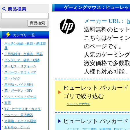
ゲーミングマウス：ヒューレット パ
メーカー URL：
h
送料無料のヒッ
カテゴリ 一覧
こちらはゲーミング
キッチン用品・食器・調理器
のページです。
具
人気のゲーミングマ
日用品雑貨・文房具・手芸
インテリア・寝具・収納
激安価格で多数
サービス・リフォーム
人様も対応可能
スポーツ・アウトドア
車・バイク
車用品・バイク用品
ヒューレット パッカード 
花・ガーデン・DIY
ゴリで絞り込む
ペット・ペットグッズ
家電
ゲーミングマウス
TV・オーディオ・カメラ
パソコン・周辺機器
ヒューレット パッカード 
光回線・モバイル通信
おもちゃ・ゲーム
ノートPC
コピー用紙・印刷用紙
PCパーツ