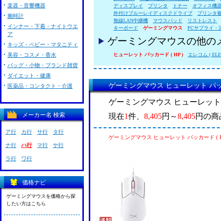
楽器・音響機器
ディスプレイ
プリンタ
トナー
オフィス機
外付けブルーレイディスクドライブ
プリンタ
腕時計
無線LAN中継機
マウスパッド
リストレスト
インナー・下着・ナイトウエ
キーボード
ゲーミングマウス
PCサプライ・
ア
ゲーミングマウスの他の
キッズ・ベビー・マタニティ
美容・コスメ・香水
ヒューレット パッカード ( HP )
エレコム ( ELE
バッグ・小物・ブランド雑貨
ダイエット・健康
ゲーミングマウス ヒューレット パッカ
医薬品・コンタクト・介護
ゲーミングマウス ヒューレット パ
メーカー名 検索
現在
1
件、
8,405
円～
8,405
円の商
ア行
カ行
サ行
タ行
ゲーミングマウス ヒューレット パッカード ( 
ナ行
ハ行
マ行
ヤ行
ラ行
ワ行
価格ナビ
ゲーミングマウスを価格から探
したい方はこちら