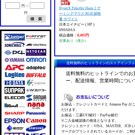
円 ～
HyperX Pulsefire Haste 2 ゲ
円
ーミングマウス RGB 超軽
量 ホワイト
日本エイチピー ( HP )
6N0A8AA
税込価格：
8,405円
在庫あり（僅少）
送料無料のヒットラインのストアインフォ
送料無料のヒットラインでのお
ー、配送情報、営業時間につい
お振込・クレジットカードと Amazon Pay 
だけます。
お振込：三菱UFJ銀行・PayPay銀行
※ご入金確認後の発送となります。
クレジットカード：VISA、MASTER、JCB 
マークがプリントされているカードが、ご利