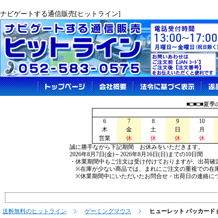
ナビゲートする通信販売[ヒットライン]
■□■□■夏
6
7
8
9
10
木
金
土
日
月
営業
休
休
休
休
誠に勝手ながら下記期間 お休みをいただきます。
2026年8月7日(金)～2026年8月16日(日)までの10日間
・休業期間中もご注文は受け付けておりますが、出荷確
※在庫が少ない商品では、まれにご注文の重複での在
※休業期間中にいただいたお問合せ・出荷日の連絡につ
送料無料のヒットライン
ゲーミングマウス
ヒューレット パッカード ( H