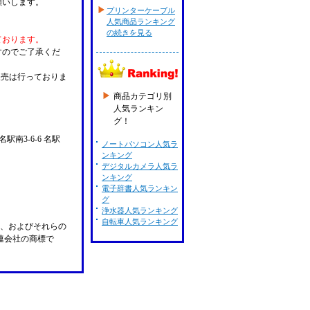
願いします。
プリンターケーブル
人気商品ランキング
の続きを見る
ております。
すのでご了承くだ
販売は行っておりま
商品カテゴリ別
人気ランキン
グ！
名駅南3-6-6 名駅
ノートパソコン人気ラ
ンキング
デジタルカメラ人気ラ
ンキング
電子辞書人気ランキン
グ
浄水器人気ランキング
自転車人気ランキング
n Pay、およびそれらの
の関連会社の商標で