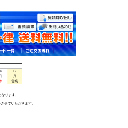
16
17
日
月
休
営業
となります。
応させていただきます。