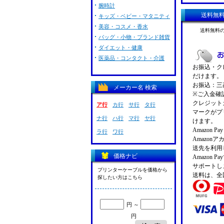
腕時計
送料無
キッズ・ベビー・マタニティ
美容・コスメ・香水
送料無料
バッグ・小物・ブランド雑貨
ダイエット・健康
医薬品・コンタクト・介護
お振込・クレ
だけます。
お振込：三菱
メーカー名 検索
※ご入金確
クレジットカ
ア行
カ行
サ行
タ行
マークがプ
ナ行
ハ行
マ行
ヤ行
けます。
Amazon 
ラ行
ワ行
Amazo
送先を利用
価格ナビ
Amazon
サポートし
プリンターケーブルを価格から
送料は、全
探したい方はこちら
円 ～
円