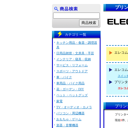
プリン
カテゴリ 一覧
キッチン用品・食器・調理器
具
エレコム
日用品雑貨・文房具・手芸
インテリア・寝具・収納
サービス・リフォーム
エレコム 
スポーツ・アウトドア
スイッ
車・バイク
プリンタ
車用品・バイク用品
エレコム 
花・ガーデン・DIY
ペット・ペットグッズ
家電
プリンタ
TV・オーディオ・カメラ
パソコン・周辺機器
プリンター
おもちゃ・ゲーム
現在
0
件、
楽器・音響機器