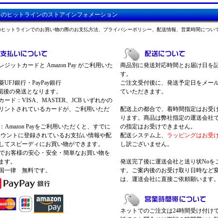
料のヒットラインのストアインフォメーション
のヒットラインでのお買い物の際のお支払方法、プライバシーポリシー、配送情報、営業時間につい
ジットカードと Amazon Pay がご利用いた
商品別に発送対応時間とお届け日を
す。
UFJ銀行・PayPay銀行
ご注文受付後に、発送予定日をメー
認後の発送となります。
ていただきます。
ード：VISA、MASTER、JCB いずれかの
リントされているカードが、ご利用いただ
配送上の都合で、着時間指定はお受
ります。商品は弊社指定の運送会社
Pay：Amazon Payをご利用いただくと、すでに
の指定はお受けできません。
nアカウントに登録されているお支払い情報や配
配送システム上、
ラッピングはお受
してスピーディにお買い物ができます。
し訳ございません。
 Payでお客様の安心・安全・簡単なお買い物を
ます。
発送完了後に運送会社と送り状Noを
国一律 無料です。
す。ご案内後のお受け取り日時など
は、運送会社に直接ご依頼願います
ネットでのご注文は24時間受け付け