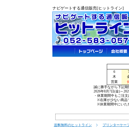
ナビゲートする通信販売[ヒットライン]
6
木
営業
誠に勝手ながら下記期
2026年8月7日(金)～2
・休業期間中もご注文
※在庫が少ない商品で
※休業期間中にいただ
送料無料のヒットライン
プリンターケー