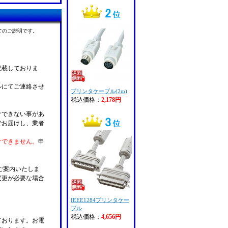
てのご説明です。
記載しておりま
ルにてご連絡させ
プリンタケーブル(2m)
税込価格：
2,178円
けできない事があ
でお届けし、業者
けできません。
申
ご案内いたしま
変更が必要な場合
。
IEEE1284プリンタケー
ブル
税込価格：
4,656円
ております。お電