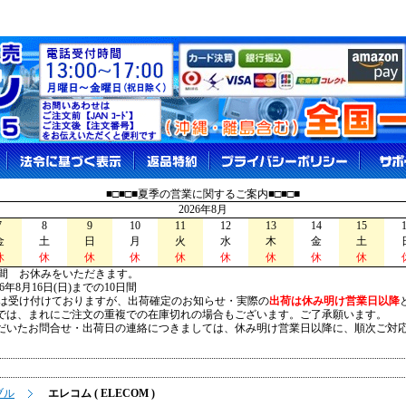
■□■□■夏季の営業に関するご案内■□■□■
2026年8月
7
8
9
10
11
12
13
14
15
金
土
日
月
火
水
木
金
土
休
休
休
休
休
休
休
休
休
間 お休みをいただきます。
026年8月16日(日)までの10日間
は受け付けておりますが、出荷確定のお知らせ・実際の
出荷は休み明け営業日以降
は、まれにご注文の重複での在庫切れの場合もございます。ご了承願います。
いたお問合せ・出荷日の連絡につきましては、休み明け営業日以降に、順次ご対
ブル
エレコム ( ELECOM )