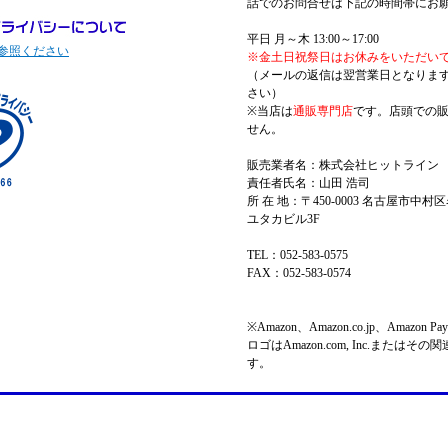
話でのお問合せは下記の時間帯にお
平日 月～木 13:00～17:00
参照ください
※金土日祝祭日はお休みをいただい
（メールの返信は翌営業日となりま
さい）
※当店は
通販専門店
です。店頭での
せん。
販売業者名：株式会社ヒットライン
責任者氏名：山田 浩司
所 在 地：〒450-0003 名古屋市中村区
ユタカビル3F
TEL：052-583-0575
FAX：052-583-0574
※Amazon、Amazon.co.jp、Amazo
ロゴはAmazon.com, Inc.またはそ
す。