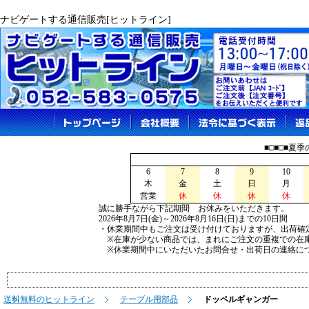
ナビゲートする通信販売[ヒットライン]
■□■□■夏
6
7
8
9
10
木
金
土
日
月
営業
休
休
休
休
誠に勝手ながら下記期間 お休みをいただきます。
2026年8月7日(金)～2026年8月16日(日)までの10日間
・休業期間中もご注文は受け付けておりますが、出荷確
※在庫が少ない商品では、まれにご注文の重複での在
※休業期間中にいただいたお問合せ・出荷日の連絡につ
送料無料のヒットライン
テーブル用部品
ドッペルギャンガー