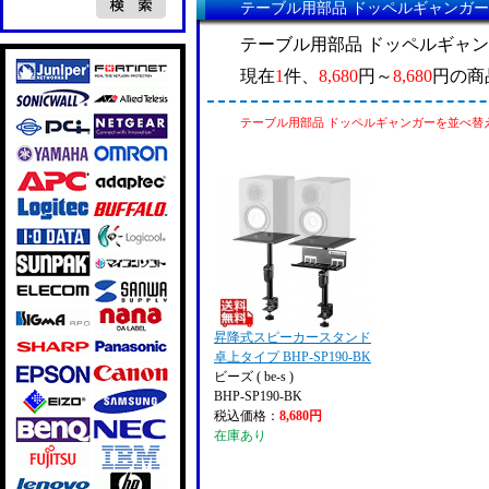
テーブル用部品 ドッペルギャンガ
テーブル用部品 ドッペルギャ
現在
1
件、
8,680
円～
8,680
円の商
テーブル用部品 ドッペルギャンガーを並べ替
昇降式スピーカースタンド
卓上タイプ BHP-SP190-BK
ビーズ ( be-s )
BHP-SP190-BK
税込価格：
8,680円
在庫あり