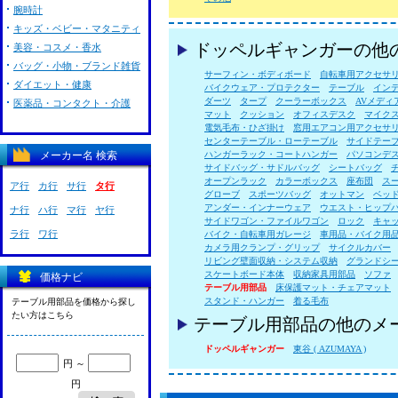
腕時計
キッズ・ベビー・マタニティ
ドッペルギャンガーの他
美容・コスメ・香水
バッグ・小物・ブランド雑貨
サーフィン・ボディボード
自転車用アクセサ
ダイエット・健康
バイクウェア・プロテクター
テーブル
イン
ダーツ
タープ
クーラーボックス
AVメディ
医薬品・コンタクト・介護
マット
クッション
オフィスデスク
マイク
電気毛布・ひざ掛け
窓用エアコン用アクセサ
センターテーブル・ローテーブル
サイドテー
メーカー名 検索
ハンガーラック・コートハンガー
パソコンデ
サイドバッグ・サドルバッグ
シートバッグ
オープンラック
カラーボックス
座布団
ス
ア行
カ行
サ行
タ行
グローブ
スポーツバッグ
オットマン
ベッ
アンダー・インナーウェア
ウエスト・ヒップ
ナ行
ハ行
マ行
ヤ行
サイドワゴン・ファイルワゴン
ロック
キャ
ラ行
ワ行
バイク・自転車用ガレージ
車用品・バイク用
カメラ用クランプ・グリップ
サイクルカバー
リビング壁面収納・システム収納
グランドシ
スケートボード本体
収納家具用部品
ソファ
価格ナビ
テーブル用部品
床保護マット・チェアマット
スタンド・ハンガー
着る毛布
テーブル用部品を価格から探し
たい方はこちら
テーブル用部品の他のメ
ドッペルギャンガー
東谷 ( AZUMAYA )
円 ～
円