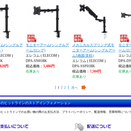
ム(シングルア
モニターアーム(シングルア
メカニカルスプリング式モ
モニタ
)
ーム/ロング)
ニターアーム(シングルアー
ーム/ロ
ECOM )
エレコム ( ELECOM )
ム1画面/支柱)
エレコム 
BK
DPA-SN01BK
エレコム ( ELECOM )
DPA-D
,028円
税込価格：
5,486円
DPA-SSP01BK
税込価
在庫あり
税込価格：
7,504円
在庫あ
在庫あり
1
2
次へ
料のヒットラインのストアインフォメーション
のヒットラインでのお買い物の際のお支払方法、プライバシーポリシー、配送情報、営業時間につい