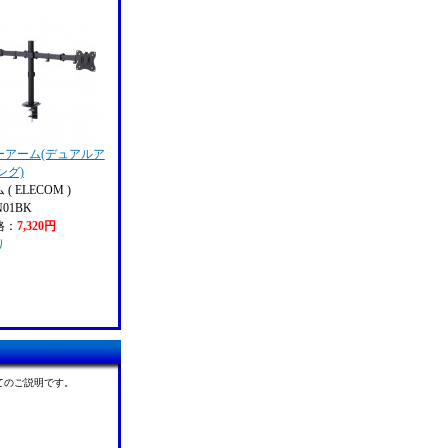
ーアーム(デュアルア
ング)
( ELECOM )
N01BK
格：
7,320円
り
てのご説明です。