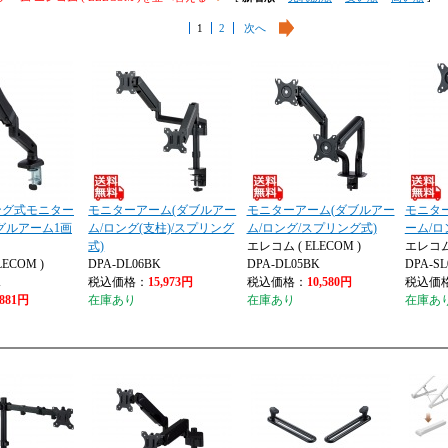
1
2
次へ
ング式モニター
モニターアーム(ダブルアー
モニターアーム(ダブルアー
モニタ
グルアーム1画
ム/ロング(支柱)/スプリング
ム/ロング/スプリング式)
ーム/ロ
式)
エレコム ( ELECOM )
エレコム 
ECOM )
DPA-DL06BK
DPA-DL05BK
DPA-SL
K
税込価格：
15,973円
税込価格：
10,580円
税込価
,881円
在庫あり
在庫あり
在庫あ