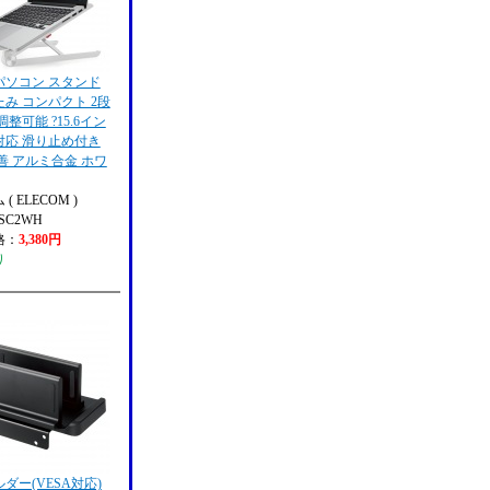
パソコン スタンド
み コンパクト 2段
調整可能 ?15.6イン
対応 滑り止め付き
善 アルミ合金 ホワ
( ELECOM )
TSC2WH
格：
3,380円
り
ルダー(VESA対応)