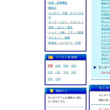
楽器・音響機器
無線LA
コンパ
腕時計
マウス
インナー・下着・ナイトウエ
PC用A
ア
HDMI
PCバ
キッズ・ベビー・マタニティ
タッチ
美容・コスメ・香水
液晶保
バッグ・小物・ブランド雑貨
スマー
スマー
ダイエット・健康
スマー
医薬品・コンタクト・介護
デジタ
PLCア
プリン
VRゴー
メーカー名 検索
冷却パ
ウェア
ア行
カ行
サ行
タ行
モニター
ナ行
ハ行
マ行
ヤ行
エレコム 
ラ行
ワ行
モニター
価格ナビ
モニターア
モニターアームを価格から探し
現在
21
件
たい方はこちら
モニターア