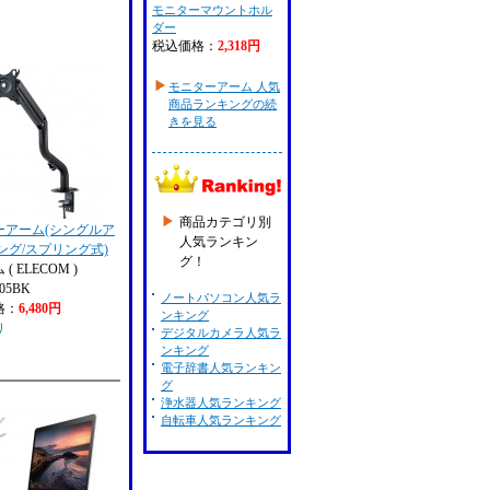
モニターマウントホル
ダー
税込価格：
2,318円
モニターアーム 人気
商品ランキングの続
きを見る
商品カテゴリ別
ーアーム(シングルア
人気ランキン
ング/スプリング式)
グ！
( ELECOM )
05BK
ノートパソコン人気ラ
格：
6,480円
ンキング
り
デジタルカメラ人気ラ
ンキング
電子辞書人気ランキン
グ
浄水器人気ランキング
自転車人気ランキング