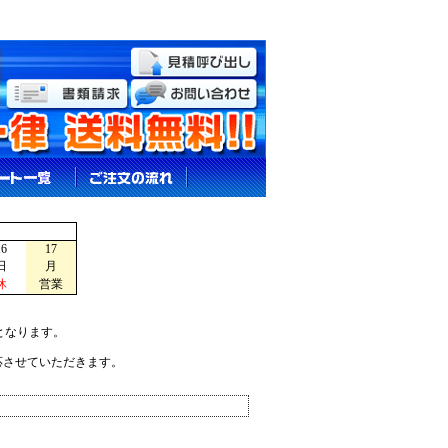
16
17
日
月
休
営業
となります。
応させていただきます。