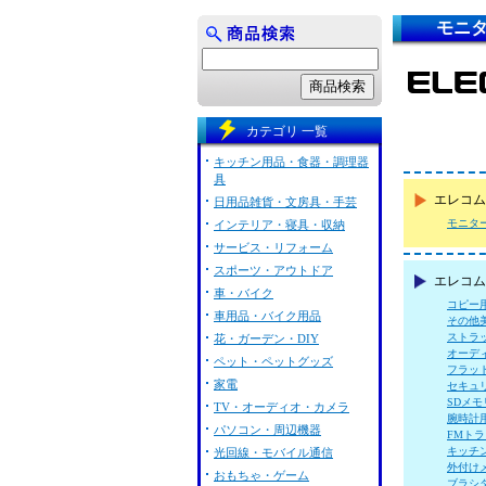
モニタ
カテゴリ 一覧
キッチン用品・食器・調理器
具
エレコム
日用品雑貨・文房具・手芸
モニタ
インテリア・寝具・収納
サービス・リフォーム
スポーツ・アウトドア
エレコム 
車・バイク
コピー
車用品・バイク用品
その他
ストラ
花・ガーデン・DIY
オーデ
ペット・ペットグッズ
フラッ
家電
セキュ
SDメ
TV・オーディオ・カメラ
腕時計
パソコン・周辺機器
FMト
キッチ
光回線・モバイル通信
外付け
おもちゃ・ゲーム
ブラシ