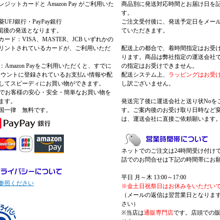
ジットカードと Amazon Pay がご利用いた
商品別に発送対応時間とお届け日を
す。
UFJ銀行・PayPay銀行
ご注文受付後に、発送予定日をメー
認後の発送となります。
ていただきます。
ード：VISA、MASTER、JCB いずれかの
リントされているカードが、ご利用いただ
配送上の都合で、着時間指定はお受
ります。商品は弊社指定の運送会社
Pay：Amazon Payをご利用いただくと、すでに
の指定はお受けできません。
nアカウントに登録されているお支払い情報や配
配送システム上、
ラッピングはお受
してスピーディにお買い物ができます。
し訳ございません。
 Payでお客様の安心・安全・簡単なお買い物を
ます。
発送完了後に運送会社と送り状Noを
国一律 無料です。
す。ご案内後のお受け取り日時など
は、運送会社に直接ご依頼願います
ネットでのご注文は24時間受け付け
話でのお問合せは下記の時間帯にお
平日 月～木 13:00～17:00
参照ください
※金土日祝祭日はお休みをいただい
（メールの返信は翌営業日となりま
さい）
※当店は
通販専門店
です。店頭での