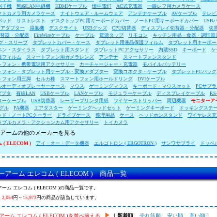
N子機
無線LAN中継機
HDMIケーブル
懐中電灯
AC式充電器
一眼レフ用カメラケース
クトカメラ用カメラケース
ナイトウェア・ルームウェア
アンテナケーブル
AVケーブル
テレビ
パッド
リストレスト
デスクトップPC用キーボードカバー
ノートPC用キーボードカバー
USB
Cアダプター
扇風機
デスクライト
USBグッズ
CPU切替器
ディスプレイ切替器・分配器
切
切替器・分配器
FireWireケーブル
ケーブル
電源タップ
リモコン
キッチン用品・食器・調理器
ッグ・スリーブ
タブレットカバー・ケース
タブレット用液晶保護フィルム
タブレット用キーボー
ペン・スタイラス
タブレット用スタンド
タブレットPCアクセサリー
内蔵SSD
キーボード
ケ
護フィルム
スマートフォン用カメラレンズ
アンテナ
スマートフォンスタンド
トフォン・携帯電話用アクセサリー
カーチャージャー・充電器
モバイルバッテリー
トフォン・タブレット用ケーブル・変換アダプター
変換コネクタ・ケーブル
タブレットPCバッグ
トフォン用三脚
セルカ棒
スマートフォン用ホールドリング
DVIケーブル
ルオーディオプレーヤーケース
マウス
ゲーミングマウス
キーボード・マウスセット
PCサプ
ダプタ
有線LAN
USBケーブル
LANケーブル
モジュラーケーブル
ディスプレイケーブル
RS
ターケーブル
USB切替器
レーザープリンタ用紙
ワイヤーストリッパー
周辺機器
モニターア
グル
PA機器
エアダスター
ゲーミングヘッドセット
ゲーミングキーボード
ドッキングステ
ッド・ノートPCクーラー
ドライブケース
整理用品
ケース
ヘッドホンスタンド
ワイヤレス充
ラブルカメラ・アクションカム用アクセサリー
トイカメラ
アームの他のメーカーを見る
( ELECOM )
アイ・オー・データ機器
エルゴトロン ( ERGOTRON )
サンワサプライ
ドッペ
アーム エレコム ( ELECOM ) 商品一覧
ーム エレコム ( ELECOM )の商品一覧です。
、
2,054
円～
15,973
円の商品が該当しています。
ーム エレコム ( ELECOM )を並べ替える
[
新着順
売れ筋順
安い順
高い順
]