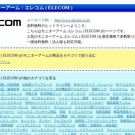
ーアーム：エレコム ( ELECOM )
メーカー URL：
http://www.elecom.co.jp/
送料無料のヒットラインへようこそ。
こちらはモニターアーム エレコム ( ELECOM )のページです。
人気のモニターアーム エレコム ( ELECOM )を激安価格で多数
一律送料無料！法人様も対応可能。
 ( ELECOM )のモニターアームの商品をカテゴリで絞り込む
ーアーム
( ELECOM )の他のカテゴリを見る
用紙・印刷用紙
記録用メディアケース
ラベル用紙
外付けドライブ・ストレージ
PCアクセサリ
美容・健康家電
カメラ・ビデオカメラ・光学機器用アクセサリー
安眠グッズ
テレビゲーム
ネ
ップ・マスコット
手動工具
防災関連グッズ
バッグ・ケース
バランスボール
マイクスタンド
ィオインターフェイス
デジタルミキサー
ベッド・マット・寝具
スピーカー
扇風機
工具セッ
トベッドスキャナ
外付けハードディスクドライブ
プライバシーフィルター
液晶保護フィルム
リティワイヤーロック
OAクリーナー
ゲームパッド
ドライヤー用アクセサリー
ドライヤー・ヘ
モリーカード
リラックス・マッサージ用品
耳栓
キッチンスケール
衣類圧縮袋
耐震用接着マッ
用ベルト・バンド
マウス・キーボード・入力機器
CD・DVDケース
インクジェット用紙
葉書
ランスミッター
オットマン
テンキー
ウェブカメラ
給餌器・フードディスペンサー
車載用ホ
ン隙間収納
ノートPCスタンド
デスクトップPCラック
体重計・体脂肪計・体組成計
メモリカードリーダー
スイッチングハブ
ヘッドセット・イヤフォンマイク
ウェットティッシュ
タイプ
エアーダスター
レンズクリーナー
フォト用紙
ケース
ヘッドホン・イヤホン
無線L