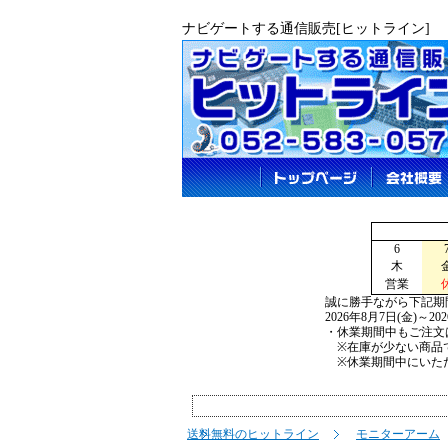
ナビゲートする通信販売[ヒットライン]
6
木
営業
誠に勝手ながら下記期
2026年8月7日(金)～2
・休業期間中もご注文
※在庫が少ない商品で
※休業期間中にいただ
送料無料のヒットライン
モニターアーム