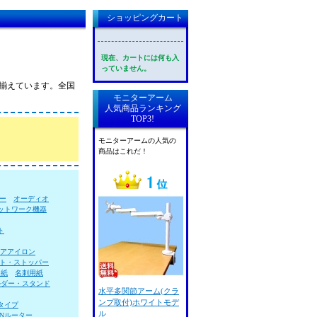
ショッピングカート
現在、カートには何も入
っていません。
取り揃えています。全国
モニターアーム
人気商品ランキング
TOP3!
モニターアームの人気の
商品はこれだ！
ー
オーディオ
ットワーク機器
ト
アアイロン
ト・ストッパー
用紙
名刺用紙
ルダー・スタンド
水平多関節アーム(クラ
ンプ取付)ホワイトモデ
タイプ
ル
ANルーター