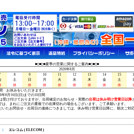
■□■□■夏季の営業に関するご案内■□■□■
2026年8月
7
8
9
10
11
12
13
14
15
金
土
日
月
火
水
木
金
土
休
休
休
休
休
休
休
休
休
間 お休みをいただきます。
026年8月16日(日)までの10日間
は受け付けておりますが、出荷確定のお知らせ・実際の
出荷は休み明け営業日以降
は、まれにご注文の重複での在庫切れの場合もございます。ご了承願います。
いたお問合せ・出荷日の連絡につきましては、休み明け営業日以降に、順次ご対
エレコム ( ELECOM )