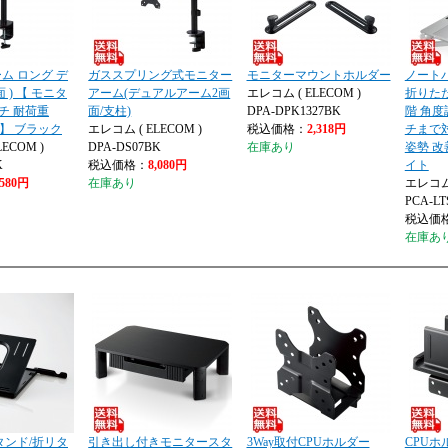
ム ロング デ
ガススプリング式モニター
モニターマウントホルダー
ノート
面 ) 【 モニタ
アーム(デュアルアーム2画
エレコム ( ELECOM )
折りたた
ンチ 耐荷重
面/支柱)
DPA-DPK1327BK
階 角度
応 】 ブラック
エレコム ( ELECOM )
税込価格：
2,318円
チまで
ECOM )
DPA-DS07BK
在庫あり
姿勢 改
K
税込価格：
8,080円
イト
,580円
在庫あり
エレコム 
PCA-L
税込価
在庫あ
タンド/折リタ
引き出し付きモニタースタ
3Way取付CPUホルダー
CPUホ