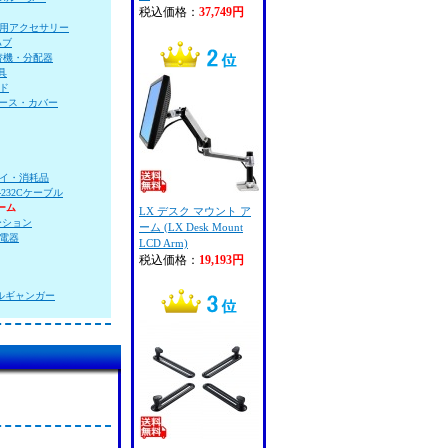
税込価格：
37,749円
用アクセサリー
ハブ
替機・分配器
具
ド
ース・カバー
ライ・消耗品
-232Cケーブル
ーム
LX デスク マウント ア
ーション
ーム (LX Desk Mount
電器
LCD Arm)
税込価格：
19,193円
ルギャンガー