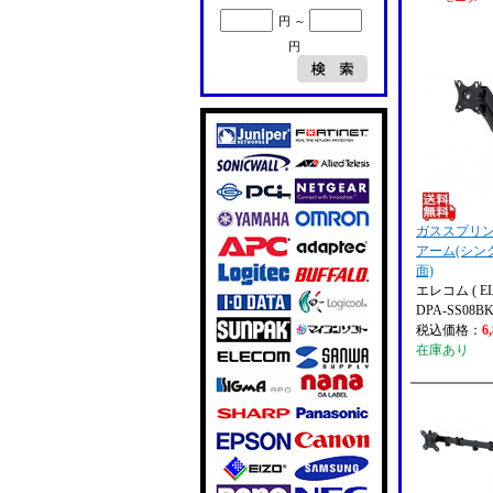
円 ～
円
ガススプリ
アーム(シン
面)
エレコム ( EL
DPA-SS08B
税込価格：
6
在庫あり