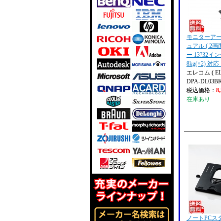
モニターアー
ュアル ( 2画
ー 13?32イ
8kg(×2) 対
エレコム ( EL
DPA-DL03B
税込価格：
8
在庫あり
ノートPCス