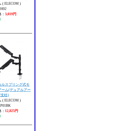
( ELECOM )
PH02
格：
3,019円
り
カルスプリング式モ
アーム(デュアルアー
/支柱)
( ELECOM )
SP01BK
格：
12,825円
り