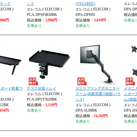
ブラック
ンド
(VESA対応)
エレコム 
ECOM )
エレコム ( ELECOM )
エレコム ( ELECOM )
DPA-D
K
PCA-DPSP4830BK
DPA-DPH01
税込価
,980円
税込価格：
3,996円
税込価格：
3,019円
在庫あ
在庫あり
在庫あり
イボード軽量ワ
デスク拡張トレイ
ガススプリング式モニター
メカニ
エレコム ( ELECOM )
アーム(高耐荷重/1画面/バラ
ニター
ECOM )
PCA-DPST3029BK
ンス)
ム2画面
012BK
税込価格：
3,119円
エレコム ( ELECOM )
エレコム 
,054円
在庫あり
DPA-SL08BK
DPA-D
税込価格：
14,569円
税込価
在庫あり
在庫あ