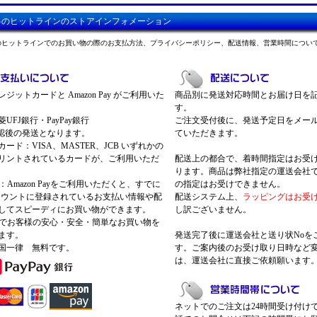
料のヒットラインのストアインフォメーション
のヒットラインでのお買い物の際のお支払方法、プライバシーポリシー、配送情報、営業時間につい
ジットカードと Amazon Pay がご利用いた
商品別に発送対応時間とお届け日を
す。
UFJ銀行・PayPay銀行
ご注文受付後に、発送予定日をメー
認後の発送となります。
ていただきます。
ード：VISA、MASTER、JCB いずれかの
リントされているカードが、ご利用いただ
配送上の都合で、着時間指定はお受
ります。商品は弊社指定の運送会社
Pay：Amazon Payをご利用いただくと、すでに
の指定はお受けできません。
nアカウントに登録されているお支払い情報や配
配送システム上、
ラッピングはお受
してスピーディにお買い物ができます。
し訳ございません。
 Payでお客様の安心・安全・簡単なお買い物を
ます。
発送完了後に運送会社と送り状Noを
国一律 無料です。
す。ご案内後のお受け取り日時など
は、運送会社に直接ご依頼願います
ネットでのご注文は24時間受け付け