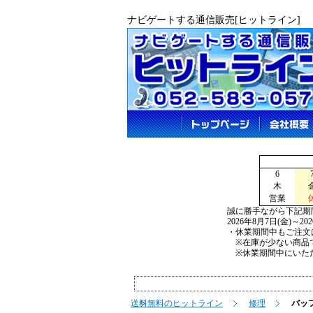
ナビゲートする通信販売[ヒットライン]
6
木
営業
誠に勝手ながら下記期
2026年8月7日(金)～2
・休業期間中もご注文
※在庫が少ない商品で
※休業期間中にいただ
送料無料のヒットライン
修理
バッフ