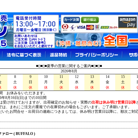
■□■□■夏季の営業に関するご案内■□■□■
2026年8月
7
8
9
10
11
12
13
14
15
金
土
日
月
火
水
木
金
土
休
休
休
休
休
休
休
休
休
間 お休みをいただきます。
026年8月16日(日)までの10日間
は受け付けておりますが、出荷確定のお知らせ・実際の
出荷は休み明け営業日以降
は、まれにご注文の重複での在庫切れの場合もございます。ご了承願います。
いたお問合せ・出荷日の連絡につきましては、休み明け営業日以降に、順次ご対
ァロー ( BUFFALO )