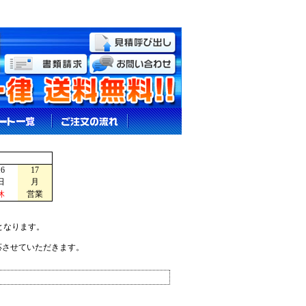
16
17
日
月
休
営業
となります。
応させていただきます。