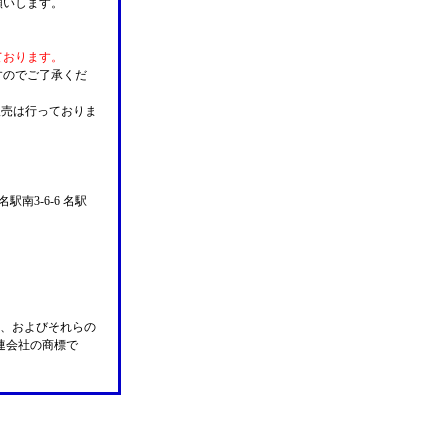
願いします。
ております。
すのでご了承くだ
販売は行っておりま
名駅南3-6-6 名駅
n Pay、およびそれらの
の関連会社の商標で