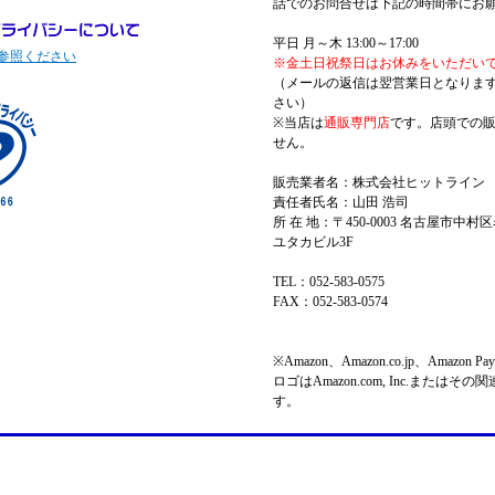
話でのお問合せは下記の時間帯にお
平日 月～木 13:00～17:00
参照ください
※金土日祝祭日はお休みをいただい
（メールの返信は翌営業日となりま
さい）
※当店は
通販専門店
です。店頭での
せん。
販売業者名：株式会社ヒットライン
責任者氏名：山田 浩司
所 在 地：〒450-0003 名古屋市中村区
ユタカビル3F
TEL：052-583-0575
FAX：052-583-0574
※Amazon、Amazon.co.jp、Amazo
ロゴはAmazon.com, Inc.またはそ
す。