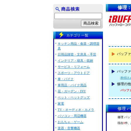
修理：
カテゴリ 一覧
キッチン用品・食器・調理器
具
バッファ
日用品雑貨・文房具・手芸
インテリア・寝具・収納
サービス・リフォーム
バッファロ
スポーツ・アウトドア
外付け
車・バイク
修理の他
車用品・バイク用品
バッファロ
花・ガーデン・DIY
ペット・ペットグッズ
家電
修理 バ
TV・オーディオ・カメラ
パソコン・周辺機器
修理 バッ
おもちゃ・ゲーム
現在
0
件、
楽器・音響機器