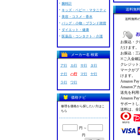
腕時計
送料無
キッズ・ベビー・マタニティ
美容・コスメ・香水
送料無料
バッグ・小物・ブランド雑貨
ダイエット・健康
医薬品・コンタクト・介護
お振込・クレ
だけます。
お振込：三菱
メーカー名 検索
※ご入金確
クレジットカ
ア行
カ行
サ行
タ行
マークがプ
ナ行
ハ行
マ行
ヤ行
けます。
Amazon 
ラ行
ワ行
Amazo
送先を利用
価格ナビ
Amazon
サポートし
修理を価格から探したい方はこ
送料は、全
ちら
円 ～
円