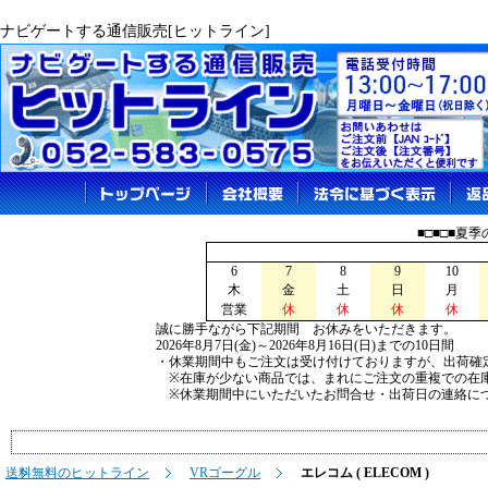
ナビゲートする通信販売[ヒットライン]
■□■□■夏
6
7
8
9
10
木
金
土
日
月
営業
休
休
休
休
誠に勝手ながら下記期間 お休みをいただきます。
2026年8月7日(金)～2026年8月16日(日)までの10日間
・休業期間中もご注文は受け付けておりますが、出荷確
※在庫が少ない商品では、まれにご注文の重複での在
※休業期間中にいただいたお問合せ・出荷日の連絡につ
送料無料のヒットライン
VRゴーグル
エレコム ( ELECOM )