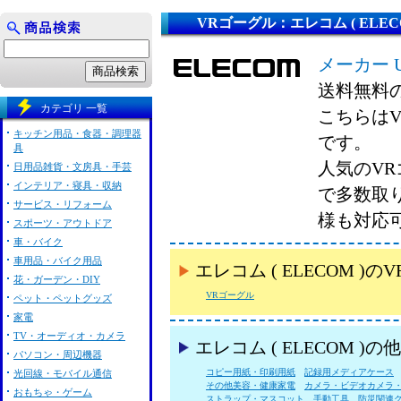
VRゴーグル：エレコム ( ELECO
メーカー 
送料無料
カテゴリ 一覧
こちらはVR
キッチン用品・食器・調理器
です。
具
人気のVRゴ
日用品雑貨・文房具・手芸
インテリア・寝具・収納
で多数取
サービス・リフォーム
様も対応
スポーツ・アウトドア
車・バイク
車用品・バイク用品
エレコム ( ELECOM
花・ガーデン・DIY
VRゴーグル
ペット・ペットグッズ
家電
TV・オーディオ・カメラ
エレコム ( ELECOM 
パソコン・周辺機器
コピー用紙・印刷用紙
記録用メディアケース
光回線・モバイル通信
その他美容・健康家電
カメラ・ビデオカメラ
おもちゃ・ゲーム
ストラップ・マスコット
手動工具
防災関連