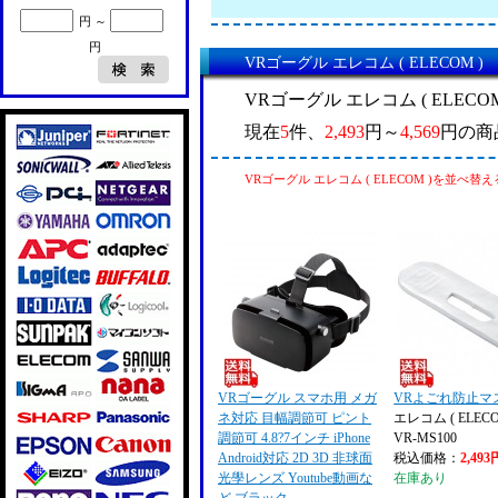
円 ～
円
VRゴーグル エレコム ( ELECOM 
VRゴーグル エレコム ( ELEC
現在
5
件、
2,493
円～
4,569
円の商
VRゴーグル エレコム ( ELECOM )を並べ替え
VRゴーグル スマホ用 メガ
VRよごれ防止マ
ネ対応 目幅調節可 ピント
エレコム ( ELECO
調節可 4.8?7インチ iPhone
VR-MS100
Android対応 2D 3D 非球面
税込価格：
2,493
光學レンズ Youtube動画な
在庫あり