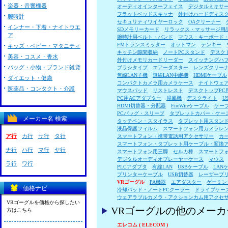
楽器・音響機器
オーディオインターフェイス
デジタルミキサ
フラットベッドスキャナ
外付けハードディス
腕時計
セキュリティワイヤーロック
OAクリーナー
インナー・下着・ナイトウエ
SDメモリーカード
リラックス・マッサージ用
ア
腕時計用ベルト・バンド
マウス・キーボード
FMトランスミッター
オットマン
テンキー
キッズ・ベビー・マタニティ
キッチン隙間収納
ノートPCスタンド
デスク
美容・コスメ・香水
外付けメモリカードリーダー
スイッチングハ
バッグ・小物・ブランド雑貨
ブラシタイプ
エアーダスター
レンズクリー
無線LAN子機
無線LAN中継機
HDMIケーブル
ダイエット・健康
コンパクトカメラ用カメラケース
ナイトウェ
医薬品・コンタクト・介護
マウスパッド
リストレスト
デスクトップPC
PC用ACアダプター
扇風機
デスクライト
U
HDMI切替器・分配器
FireWireケーブル
ケー
PCバッグ・スリーブ
タブレットカバー・ケー
メーカー名 検索
タッチペン・スタイラス
タブレット用スタン
液晶保護フィルム
スマートフォン用カメラレ
ア行
カ行
サ行
タ行
スマートフォン・携帯電話用アクセサリー
カ
スマートフォン・タブレット用ケーブル・変換
ナ行
ハ行
マ行
ヤ行
スマートフォン用三脚
セルカ棒
スマートフ
デジタルオーディオプレーヤーケース
マウス
ラ行
ワ行
PLCアダプタ
有線LAN
USBケーブル
LAN
プリンターケーブル
USB切替器
レーザープ
VRゴーグル
PA機器
エアダスター
ゲーミン
価格ナビ
冷却パッド・ノートPCクーラー
ドライブケー
ウェアラブルカメラ・アクションカム用アクセ
VRゴーグルを価格から探したい
VRゴーグルの他のメー
方はこちら
エレコム ( ELECOM )