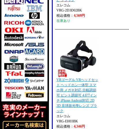
ど ブラック
エレコム
VRG-2D3D02BK
税込価格：
4,569円
在庫あり
VRゴーグル VRヘッドセッ
ト ヘッドホン一体型 スマ
ホ用 メガネ対応 目幅調節
可 ピント調節可 4.8?7イン
チ iPhone Android対応 2D
3D 非球面光學レンズ ブラ
ック
エレコム
VRG-EH03BK
税込価格：
4,346円