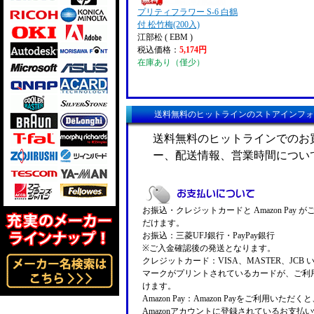
プリティフラワー S-6 白鶴
付 松竹梅(200入)
江部松 ( EBM )
税込価格：
5,174円
在庫あり（僅少）
送料無料のヒットラインのストアインフォ
送料無料のヒットラインでのお
ー、配送情報、営業時間につい
お振込・クレジットカードと Amazon Pay 
だけます。
お振込：三菱UFJ銀行・PayPay銀行
※ご入金確認後の発送となります。
クレジットカード：VISA、MASTER、JCB 
マークがプリントされているカードが、ご利
けます。
Amazon Pay：Amazon Payをご利用いただ
Amazonアカウントに登録されているお支払