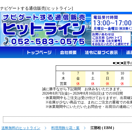
ナビゲートする通信販売[ヒットライン]
■□■□■夏
6
7
8
9
10
木
金
土
日
月
営業
休
休
休
休
誠に勝手ながら下記期間 お休みをいただきます。
2026年8月7日(金)～2026年8月16日(日)までの10日間
・休業期間中もご注文は受け付けておりますが、出荷確
※在庫が少ない商品では、まれにご注文の重複での在
※休業期間中にいただいたお問合せ・出荷日の連絡につ
送料無料のヒットライン
料理用飾り花・葉
江部松 ( EBM )