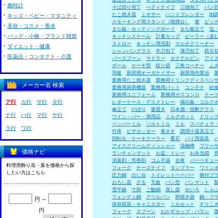
腕時計
そば切り包丁
ぺティナイフ
三徳包丁
パン
たこ焼き器
ミキサー
ハンドブレンダー
I
キッズ・ベビー・マタニティ
スモーキング用スタンド（喫煙台）
箸
ピッ
美容・コスメ・香水
まな板・カッティングボード
まな板立て
塩
バッグ・小物・ブランド雑貨
キッチンスケール
計量カップ
ピーラー（皮
ストロー
キッチン用洗剤
マルチクリーナー
ダイエット・健康
シャンパングラス
牛刀包丁
薄刃包丁
筋引
医薬品・コンタクト・介護
バースプーン
マドラー
カクテルピン
アイ
ボール
ケーキ型
絞り袋
三角コーナー
ふ
羽釜
厨房用オーガナイザー
厨房用作業台
業務用たこ焼き器
業務用ドリンクディスペン
メーカー名 検索
業務用厨房機器
業務用バット
コンテナ
給
業務用ユニフォーム
業務用ガスコンロ
テー
ア行
カ行
サ行
タ行
レターケース・デスクトレー
掲示板・コルク
傘立て
のぼり
箸置き
日本酒・焼酎グラス
ナ行
ハ行
マ行
ヤ行
ワイン・バー・酒用品
ミルクポット
ドリッ
ペッパーミル
ソルトミル
ミル
スパチュラ
ラ行
ワ行
竹串
ピザカッター
巻きす
調理小道具立て
回転台・ケーキクーラー
重石
パイ用器具
アイスクリームディッシャー
漬物樽
フリー
価格ナビ
ランチョンマット
お盆・トレー
お弁当箱
消臭剤・芳香剤
ゴム手袋
台車
バーベキュ
料理用飾り花・葉を価格から探
フォーク
チーズナイフ
タンブラー
ワイン
したい方はこちら
圧力鍋
のし台
トイレットペーパー
柄付ブ
おろし器
ざる
天板
パン型
パンマット
雪平鍋
寸胴
ご飯鍋
蒸し器
せいろ
しゃ
フォンデュ鍋
グリルパン
卵焼き器
鍋・フ
円 ～
保存容器・キャニスター
ミルセット
すりこ
円
フォーク
スプーン
おかずカップ・バラン