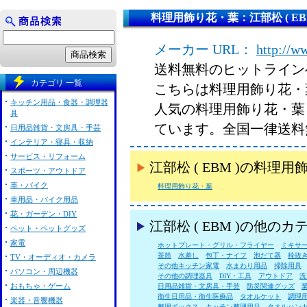
料理用飾り花・葉：江部松 ( EBM
メーカー URL：
http://w
送料無料のヒットライン
カテゴリ 一覧
こちらは料理用飾り花・葉 
キッチン用品・食器・調理器
人気の料理用飾り花・葉 江
具
ています。全国一律送料
日用品雑貨・文房具・手芸
インテリア・寝具・収納
サービス・リフォーム
江部松 ( EBM )の料
スポーツ・アウトドア
車・バイク
料理用飾り花・葉
車用品・バイク用品
花・ガーデン・DIY
江部松 ( EBM )の他の
ペット・ペットグッズ
家電
ホットプレート・グリル・フライヤー
ミキサ
茶筒
水差し
包丁・ナイフ
泡だて器
栓抜
TV・オーディオ・カメラ
その他キッチン家電
水まわり用品
掃除用具
パソコン・周辺機器
その他の調理器具
DIY・工具
アウトドア
洗
おもちゃ・ゲーム
日用品雑貨・文房具・手芸
防災関連グッズ
衛生日用品・衛生医療品
タオルケット
調理
楽器・音響機器
整理ボックス
キッチン整理用品
タオルハン