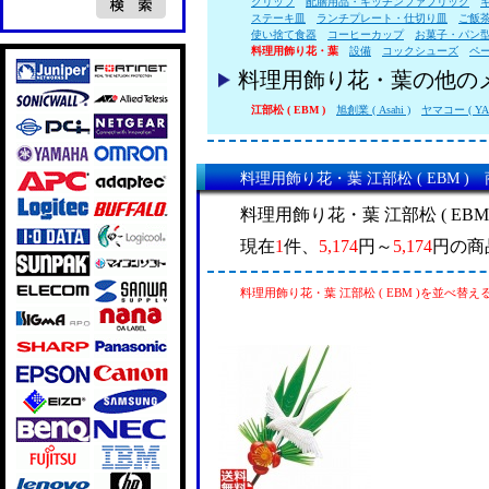
クリップ
配膳用品・キッチンファブリック
ステーキ皿
ランチプレート・仕切り皿
ご飯
使い捨て食器
コーヒーカップ
お菓子・パン
料理用飾り花・葉
設備
コックシューズ
ペ
料理用飾り花・葉の他の
江部松 ( EBM )
旭創業 ( Asahi )
ヤマコー ( YA
料理用飾り花・葉 江部松 ( EBM )
料理用飾り花・葉 江部松 ( EB
現在
1
件、
5,174
円～
5,174
円の商
料理用飾り花・葉 江部松 ( EBM )を並べ替え